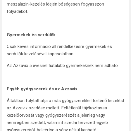
meszalazin-kezelés idején bőségesen fogyasszon
folyadékot.
Gyermekek és serdülők
Csak kevés információ áll rendelkezésre gyermekek és
serdülők kezelésével kapcsolatban.
Az Azzavix 5 évesnél fiatalabb gyermekeknek nem adható.
Egyéb
gyógyszerek és az Azzavix
Általában folytathatja a más gyógyszerekkel történő kezelést
az Azzavix szedése mellett. Feltétlenül tájékoztassa
kezelőorvosát vagy gyógyszerészét a jelenleg vagy
nemrégiben szedett, valamint szedni tervezett egyéb
gyógyszereiről, beleértve a vény nélkül kapható