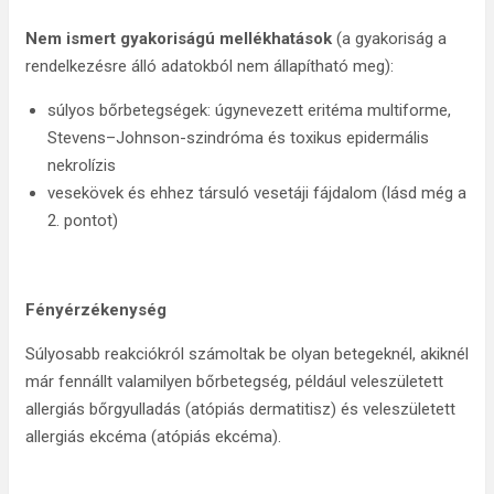
Nem ismert gyakoriságú
mellékhatások
(a gyakoriság a
rendelkezésre álló adatokból nem állapítható meg):
súlyos bőrbetegségek: úgynevezett eritéma multiforme,
Stevens–Johnson-szindróma és toxikus epidermális
nekrolízis
vesekövek és ehhez társuló vesetáji fájdalom (lásd még a
2. pontot)
Fényérzékenység
Súlyosabb reakciókról számoltak be olyan betegeknél, akiknél
már fennállt valamilyen bőrbetegség, például veleszületett
allergiás bőrgyulladás (atópiás dermatitisz) és veleszületett
allergiás ekcéma (atópiás ekcéma).