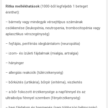
Ritka mellékhatások
(1000-ből legfeljebb 1 beteget
érinthet):
– bármely vagy mindegyik vérsejttípus számának
csökkenése (leukopénia, neutropenia, trombocitopénia vagy
aplasztikus vérszegénység)
– fejfájás, perifériás idegbántalom (neuropátia)
– izom- és ízületi fájdalmak (mialgia, artralgia)
– hányinger
– allergiás reakciók (túlérzékenység)
– bőrkiütés (urtikária), bőrpír (eritéma), viszketés
– a bőr fokozott érzékenysége a napfénnyel és az
ultraibolya fénnyel szemben (fényérzékenység)
– hasi fájdalom és hasmenés (napi többszöri bélmozgás)