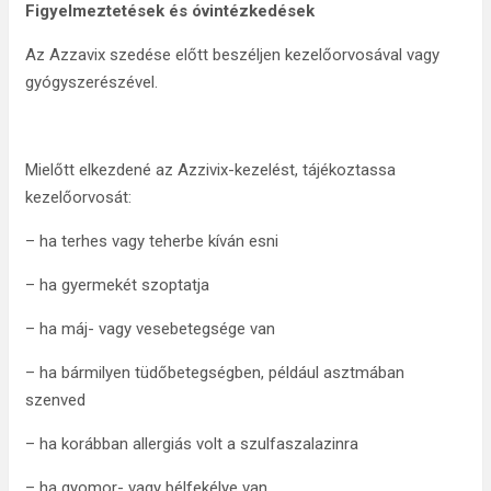
Figyelmeztetések és óvintézkedések
Az Azzavix szedése előtt beszéljen kezelőorvosával vagy
gyógyszerészével.
Mielőtt elkezdené az Azzivix-kezelést, tájékoztassa
kezelőorvosát:
– ha terhes vagy teherbe kíván esni
– ha gyermekét szoptatja
– ha máj- vagy vesebetegsége van
– ha bármilyen tüdőbetegségben, például asztmában
szenved
– ha korábban allergiás volt a szulfaszalazinra
– ha gyomor- vagy bélfekélye van