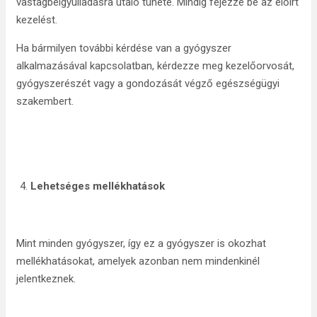
vastagbélgyulladásra utaló tünete. Mindig fejezze be az előírt
kezelést.
Ha bármilyen további kérdése van a gyógyszer
alkalmazásával kapcsolatban, kérdezze meg kezelőorvosát,
gyógyszerészét vagy a gondozását végző egészségügyi
szakembert.
Lehetséges mellékhatások
Mint minden gyógyszer, így ez a gyógyszer is okozhat
mellékhatásokat, amelyek azonban nem mindenkinél
jelentkeznek.