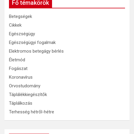
Fő témakörök
Betegségek
Cikkek
Egészségügy
Egészségügyi fogalmak
Elektromos betegágy bérlés
Életmód
Fogászat
Koronavírus
Orvostudomány
Táplálékkiegészítők
Táplálkozás
Terhesség hétről-hétre