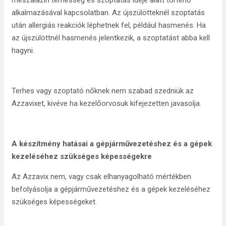
meszalazin terhesség és szoptatás ideje alatt történő
alkalmazásával kapcsolatban. Az újszülötteknél szoptatás
után allergiás reakciók léphetnek fel, például hasmenés. Ha
az újszülöttnél hasmenés jelentkezik, a szoptatást abba kell
hagyni.
Terhes vagy szoptató nőknek nem szabad szedniük az
Azzavixet, kivéve ha kezelőorvosuk kifejezetten javasolja.
A készítmény hatásai a gépjárművezetéshez és a gépek
kezeléséhez szükséges képességekre
Az Azzavix nem, vagy csak elhanyagolható mértékben
befolyásolja a gépjárművezetéshez és a gépek kezeléséhez
szükséges képességeket.