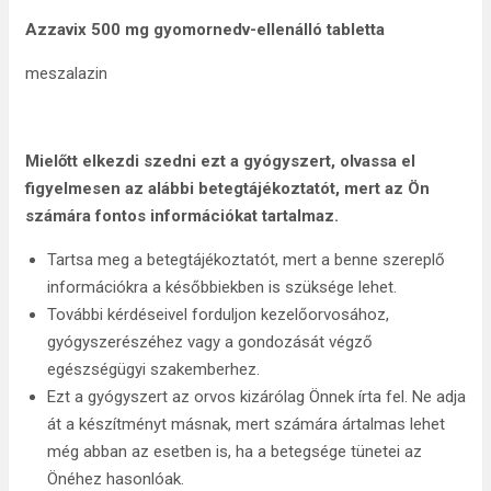
Azzavix 500 mg gyomornedv-ellenálló tabletta
meszalazin
Mielőtt elkezdi szedni ezt a gyógyszert, olvassa el
figyelmesen az alábbi betegtájékoztatót, mert az Ön
számára fontos információkat tartalmaz.
Tartsa meg a betegtájékoztatót, mert a benne szereplő
információkra a későbbiekben is szüksége lehet.
További kérdéseivel forduljon kezelőorvosához,
gyógyszerészéhez vagy a gondozását végző
egészségügyi szakemberhez.
Ezt a gyógyszert az orvos kizárólag Önnek írta fel. Ne adja
át a készítményt másnak, mert számára ártalmas lehet
még abban az esetben is, ha a betegsége tünetei az
Önéhez hasonlóak.