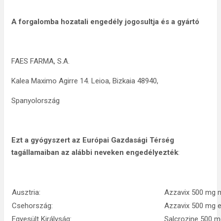
A forgalomba hozatali engedély jogosultja és a gyártó
FAES FARMA, S.A.
Kalea Maximo Agirre 14. Leioa, Bizkaia 48940,
Spanyolország
Ezt a gyógyszert az Európai Gazdasági Térség
tagállamaiban az alábbi neveken engedélyezték
:
Ausztria:
Azzavix 500 mg m
Csehország:
Azzavix 500 mg e
Egyesült Királyság:
Salcrozine 500 mg