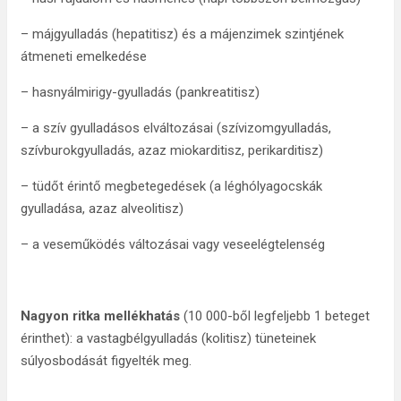
– májgyulladás (hepatitisz) és a májenzimek szintjének
átmeneti emelkedése
– hasnyálmirigy-gyulladás (pankreatitisz)
– a szív gyulladásos elváltozásai (szívizomgyulladás,
szívburokgyulladás, azaz miokarditisz, perikarditisz)
– tüdőt érintő megbetegedések (a léghólyagocskák
gyulladása, azaz alveolitisz)
– a veseműködés változásai vagy veseelégtelenség
Nagyon ritka mellékhatás
(10 000-ből legfeljebb 1 beteget
érinthet): a vastagbélgyulladás (kolitisz) tüneteinek
súlyosbodását figyelték meg.