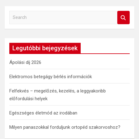
S
e
a
r
c
Legutóbbi bejegyzések
h
Ápolási díj 2026
Elektromos betegágy bérlés információk
Felfekvés – megelőzés, kezelés, a leggyakoribb
előfordulási helyek
Egészséges életmód az irodában
Milyen panaszokkal forduljunk ortopéd szakorvoshoz?