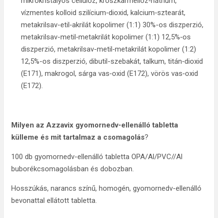
mikrokristályos cellulóz, kroszkarmellóz‑nátrium,
vízmentes kolloid szilícium‑dioxid, kalcium‑sztearát,
metakrilsav-etil‑akrilát kopolimer (1:1) 30%-os diszperzió,
metakrilsav-metil‑metakrilát kopolimer (1:1) 12,5%‑os
diszperzió, metakrilsav-metil‑metakrilát kopolimer (1:2)
12,5%-os diszperzió, dibutil-szebakát, talkum, titán‑dioxid
(E171), makrogol, sárga vas‑oxid (E172), vörös vas‑oxid
(E172).
Milyen az Azzavix
gyomornedv-ellenálló tabletta
külleme és mit tartalmaz a csomagolás
?
100 db gyomornedv-ellenálló tabletta OPA/Al/PVC//Al
buborékcsomagolásban és dobozban.
Hosszúkás, narancs színű, homogén, gyomornedv-ellenálló
bevonattal ellátott tabletta.