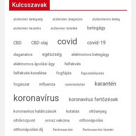
Kulcsszavak
alzheimer betegség
alzheimer diagnózis
alzheimeres beteg
betegágy
alzheimer kezelés
alzheimer tünetek
covid
covid-19
CBD
CBD olaj
egészség
daganatos
elektromos betegágy
elektromos ápolási ágy
felfekvés
felfekvés kezelése
fogfájás
fogszabályozás
karantén
fogászat
influenza
izomrándulás
koronavírus
koronavírus fertőzések
koronavírus halálozások
kutatás
oltóanyag
oltóközpont
orosz vakcina
otthonápolás
otthonápolási díj
Parkinson-kór
Parkinson-kór tünetei