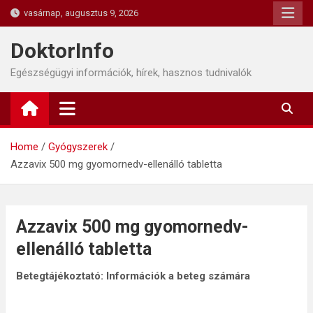
Skip
vasárnap, augusztus 9, 2026
to
content
DoktorInfo
Egészségügyi információk, hírek, hasznos tudnivalók
Home
Gyógyszerek
Azzavix 500 mg gyomornedv-ellenálló tabletta
Azzavix 500 mg gyomornedv-
ellenálló tabletta
Betegtájékoztató: Információk a beteg számára