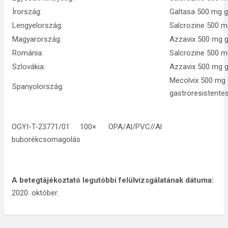
Írország:
Galtasa 500 mg ga
Lengyelország:
Salcrozine 500 mg
Magyarország:
Azzavix 500 mg g
Románia:
Salcrozine 500 m
Szlovákia:
Azzavix 500 mg g
Mecolvix 500 mg
Spanyolország:
gastroresistente
OGYI-T-23771/01 100× OPA/Al/PVC//Al
buborékcsomagolás
A betegtájékoztató legutóbbi felülvizsgálatának dátuma:
2020. október.