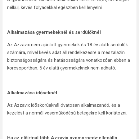
nélkül, kevés folyadékkal egészben kell lenyelni.
Alkalmazása gyermekeknél és serdülőknél
Az Azzavix nem ajánlott gyermekek és 18 év alatti serdülők
számára, mivel kevés adat áll rendelkezésre a meszalazin
biztonságosságára és hatásosságára vonatkozóan ebben a
korcsoportban. 5 év alatti gyermekeknek nem adható.
Alkalmazása időseknél
Az Azzavix időskorúaknál óvatosan alkalmazandó, és a
kezelést a normál veseműködésű betegekre kell korlátozni.
Ha az előírtnál több Azzavix gyomornedv-ellenálló