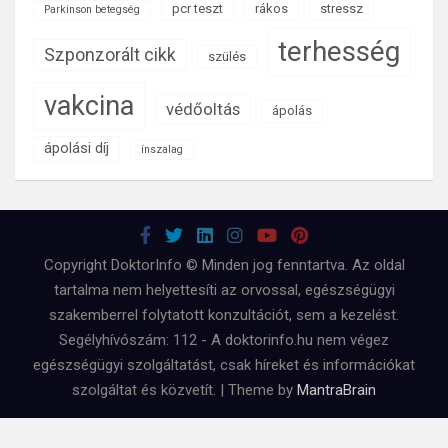
pcr teszt
rákos
stressz
Parkinson betegség
terhesség
Szponzorált cikk
szülés
vakcina
védőoltás
ápolás
ápolási díj
ínszalag
Copyright DoktorInfo © Minden jog fenntartva. Az oldal
tartalma nem helyettesíti az orvossal, egészségügyi
szakemberrel folytatott konzultációt, sem a kezelést.
Segélyhívószám: 112 - A doktorinfo.hu nem végez
egészségügyi szolgáltatást, csak híreket és információkat
szolgáltat és közvetít. | Theme by
MantraBrain