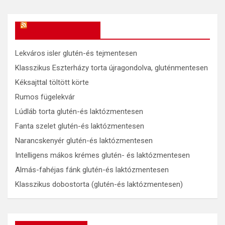
OkosReceptek
Lekváros isler glutén-és tejmentesen
Klasszikus Eszterházy torta újragondolva, gluténmentesen
Kéksajttal töltött körte
Rumos fügelekvár
Lúdláb torta glutén-és laktózmentesen
Fanta szelet glutén-és laktózmentesen
Narancskenyér glutén-és laktózmentesen
Intelligens mákos krémes glutén- és laktózmentesen
Almás-fahéjas fánk glutén-és laktózmentesen
Klasszikus dobostorta (glutén-és laktózmentesen)