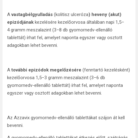
A
vastagbélgyulladás
(kolitisz ulceróza
) heveny (akut)
epizódjának
kezelésére kezelőorvosa általában napi 1,5–
4 gramm meszalazint (3–8 db gyomornedv-ellenálló
tablettát) írhat fel, amelyet naponta egyszer vagy osztott
adagokban lehet bevenni.
A
további epizódok megelőzésére
(fenntartó kezelésként)
kezelőorvosa 1,5–3 gramm meszalazint (3–6 db
gyomornedv-ellenálló tablettát) írhat fel, amelyet naponta
egyszer vagy osztott adagokban lehet bevenni.
Az Azzavix gyomornedv-ellenálló tablettákat szájon át kell
bevenni.
A gyomornedv-ellenálló tablettákat étkezés előtt, szétrágás