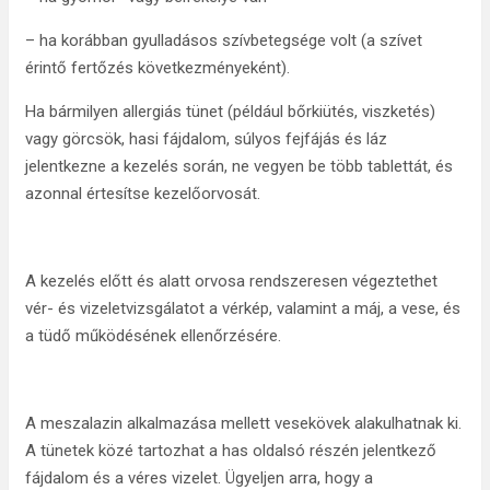
– ha korábban gyulladásos szívbetegsége volt (a szívet
érintő fertőzés következményeként).
Ha bármilyen allergiás tünet (például bőrkiütés, viszketés)
vagy görcsök, hasi fájdalom, súlyos fejfájás és láz
jelentkezne a kezelés során, ne vegyen be több tablettát, és
azonnal értesítse kezelőorvosát.
A kezelés előtt és alatt orvosa rendszeresen végeztethet
vér- és vizeletvizsgálatot a vérkép, valamint a máj, a vese, és
a tüdő működésének ellenőrzésére.
A meszalazin alkalmazása mellett vesekövek alakulhatnak ki.
A tünetek közé tartozhat a has oldalsó részén jelentkező
fájdalom és a véres vizelet. Ügyeljen arra, hogy a