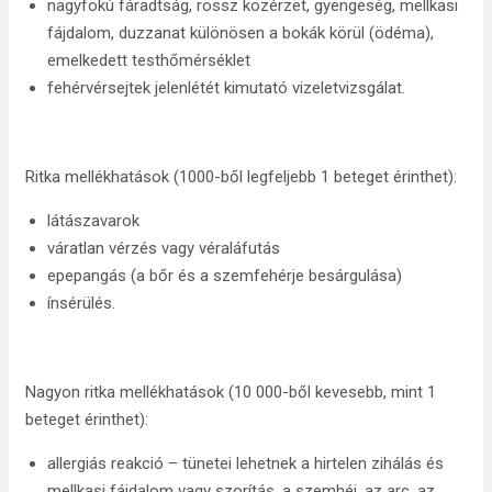
nagyfokú fáradtság, rossz közérzet, gyengeség, mellkasi
fájdalom, duzzanat különösen a bokák körül (ödéma),
emelkedett testhőmérséklet
fehérvérsejtek jelenlétét kimutató vizeletvizsgálat.
Ritka mellékhatások (1000-ből legfeljebb 1 beteget érinthet):
látászavarok
váratlan vérzés vagy véraláfutás
epepangás (a bőr és a szemfehérje besárgulása)
ínsérülés.
Nagyon ritka mellékhatások (10 000-ből kevesebb, mint 1
beteget érinthet):
allergiás reakció – tünetei lehetnek a hirtelen zihálás és
mellkasi fájdalom vagy szorítás, a szemhéj, az arc, az