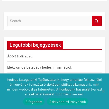
S
e
a
r
c
Legutóbbi bejegyzések
h
Ápolási díj 2026
Elektromos betegágy bérlés információk
Felfekvés – megelőzés, kezelés, a leggyakoribb
Kedves Látogatónk! Tájékoztatunk, hogy a honlap felhasználói
előfordulási helyek
élményének fokozása érdekében sütiket alkalmazunk, mint
minden weboldal az Interneten. A honlapunk használatával ezt
a tájékoztatásunkat tudomásul veszed.
Egészséges életmód az irodában
Elfogadom
Adatvédelmi irányelvek
Milyen panaszokkal forduljunk ortopéd szakorvoshoz?