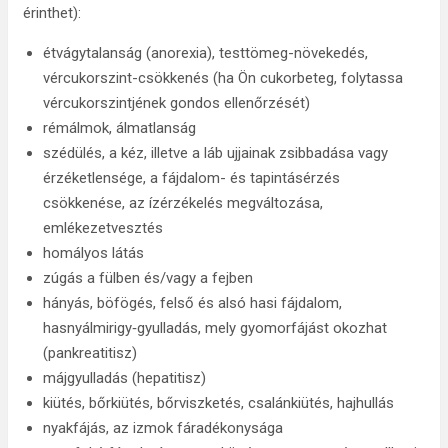
érinthet):
étvágytalanság (anorexia), testtömeg-növekedés,
vércukorszint-csökkenés (ha Ön cukorbeteg, folytassa
vércukorszintjének gondos ellenőrzését)
rémálmok, álmatlanság
szédülés, a kéz, illetve a láb ujjainak zsibbadása vagy
érzéketlensége, a fájdalom- és tapintásérzés
csökkenése, az ízérzékelés megváltozása,
emlékezetvesztés
homályos látás
zúgás a fülben és/vagy a fejben
hányás, böfögés, felső és alsó hasi fájdalom,
hasnyálmirigy‑gyulladás, mely gyomorfájást okozhat
(pankreatitisz)
májgyulladás (hepatitisz)
kiütés, bőrkiütés, bőrviszketés, csalánkiütés, hajhullás
nyakfájás, az izmok fáradékonysága