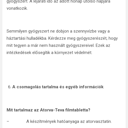
gyógyszert. A lejárati idő az adott hónap utolsó napjára
vonatkozik.
Semmilyen gyógyszert ne dobjon a szennyvízbe vagy a
háztartási hulladékba. Kérdezze meg gyógyszerészét, hogy
mit tegyen a már nem használt gyógyszereivel. Ezek az
intézkedések elősegítik a környezet védelmét.
A csomagolás tartalma és egyéb információk
Mit tartalmaz az Atorva-Teva filmtabletta?
– A készítmények hatóanyaga az atorvasztatin.