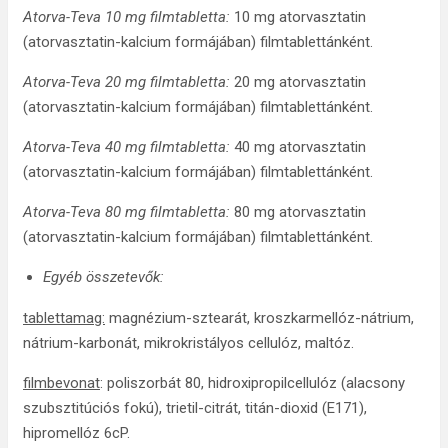
Atorva-Teva 10 mg filmtabletta:
10 mg atorvasztatin
(atorvasztatin-kalcium formájában) filmtablettánként.
Atorva-Teva 20 mg filmtabletta:
20 mg atorvasztatin
(atorvasztatin-kalcium formájában) filmtablettánként.
Atorva-Teva 40 mg filmtabletta:
40 mg atorvasztatin
(atorvasztatin-kalcium formájában) filmtablettánként.
Atorva-Teva 80 mg filmtabletta:
80 mg atorvasztatin
(atorvasztatin-kalcium formájában) filmtablettánként.
Egyéb összetevők:
tablettamag:
magnézium-sztearát, kroszkarmellóz-nátrium,
nátrium-karbonát, mikrokristályos cellulóz, maltóz.
filmbevonat
: poliszorbát 80, hidroxipropilcellulóz (alacsony
szubsztitúciós fokú), trietil-citrát, titán-dioxid (E171),
hipromellóz 6cP.