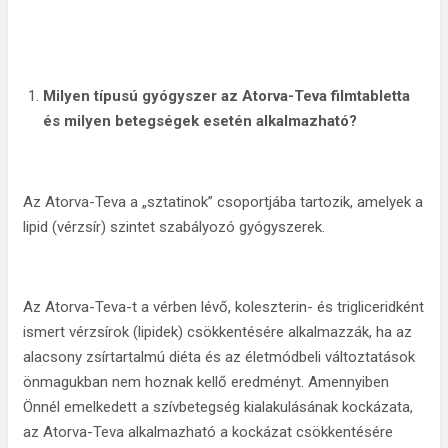
Milyen típusú gyógyszer az Atorva-Teva filmtabletta
és milyen betegségek esetén alkalmazható?
Az Atorva-Teva a „sztatinok” csoportjába tartozik, amelyek a
lipid (vérzsír) szintet szabályozó gyógyszerek.
Az Atorva-Teva-t a vérben lévő, koleszterin- és trigliceridként
ismert vérzsírok (lipidek) csökkentésére alkalmazzák, ha az
alacsony zsírtartalmú diéta és az életmódbeli változtatások
önmagukban nem hoznak kellő eredményt. Amennyiben
Önnél emelkedett a szívbetegség kialakulásának kockázata,
az Atorva-Teva alkalmazható a kockázat csökkentésére