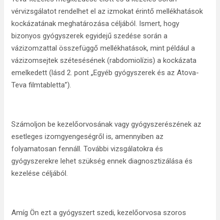
vérvizsgálatot rendelhet el az izmokat érintő mellékhatások
kockázatának meghatározása céljából. Ismert, hogy
bizonyos gyógyszerek egyidejű szedése során a
vázizomzattal összefüggő mellékhatások, mint például a
vázizomsejtek szétesésének (rabdomiolízis) a kockázata
emelkedett (lásd 2. pont „Egyéb gyógyszerek és az Atova-
Teva filmtabletta”).
Számoljon be kezelőorvosának vagy gyógyszerészének az
esetleges izomgyengeségről is, amennyiben az
folyamatosan fennáll. További vizsgálatokra és
gyógyszerekre lehet szükség ennek diagnosztizálása és
kezelése céljából.
Amíg Ön ezt a gyógyszert szedi, kezelőorvosa szoros