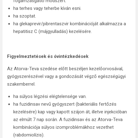
fogamzásgátló módszert.
ha terhes vagy teherbe kíván esni.
ha szoptat.
ha glekaprevir/pibrentaszvir kombinációját alkalmazza a
hepatitisz C (májgyulladás) kezelésére.
Figyelmeztetések és óvintézkedések
Az Atorva-Teva szedése előtt beszéljen kezelőorvosával,
gyógyszerészével vagy a gondozását végző egészségügyi
szakemberrel.
ha súlyos légzési elégtelensége van.
ha fuzidinsav nevű gyógyszert (bakteriális fertőzés
kezelésére) kap vagy kapott szájon át, illetve injekcióban
az elmúlt 7 nap során. A fuzidinsav és az Atorva-Teva
kombinációja súlyos izomproblémákhoz vezethet
(rabdomiolízis).