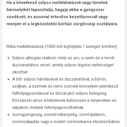
Ha a következő súlyos mellékhatások vagy tünetek
bármelyikét tapasztalja, hagyja abba a gyógyszer
szedését, és azonnal értesítse kezelőorvosát vagy
menjen el a legközelebbi kórház sürgősségi osztályára.
Ritka mellékhatások (1000-ből legfeljebb 1 beteget érinthet):
Súlyos allergiás reakció, mely az arc, a nyelv és a torok
duzzanatához vezet, amely súlyos légzési nehézséget
okozhat.
A bőr súlyos hámlásával és duzzanatával, a bőrön,
szájban, a szemek és nemi szervek környékén jelentkező
felhólyagosodással és lázzal járó súlyos betegség.
Rózsaszín-piros bőrkiütések különösen a tenyereken és
talpakon, melyek felhólyagosodhatnak.
Izomgyengeség, izomérzékenység, izomfájdalom,
izomszakadás vagy a vizelet vöröresbarna elszíneződése,