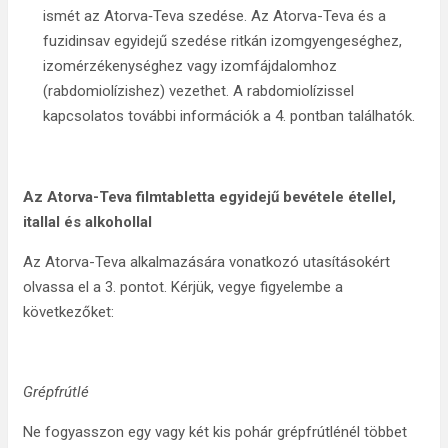
ismét az Atorva‑Teva szedése. Az Atorva-Teva és a
fuzidinsav egyidejű szedése ritkán izomgyengeséghez,
izomérzékenységhez vagy izomfájdalomhoz
(rabdomiolízishez) vezethet. A rabdomiolízissel
kapcsolatos további információk a 4. pontban találhatók.
Az Atorva-Teva filmtabletta egyidejű bevétele étellel,
itallal és alkohollal
Az Atorva-Teva alkalmazására vonatkozó utasításokért
olvassa el a 3. pontot. Kérjük, vegye figyelembe a
következőket:
Grépfrútlé
Ne fogyasszon egy vagy két kis pohár grépfrútlénél többet