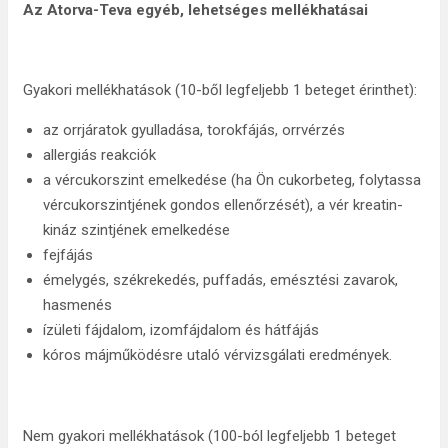
Az Atorva-Teva
egyéb, lehetséges mellékhatásai
Gyakori mellékhatások (10-ből legfeljebb 1 beteget érinthet):
az orrjáratok gyulladása, torokfájás, orrvérzés
allergiás reakciók
a vércukorszint emelkedése (ha Ön cukorbeteg, folytassa
vércukorszintjének gondos ellenőrzését), a vér kreatin-
kináz szintjének emelkedése
fejfájás
émelygés, székrekedés, puffadás, emésztési zavarok,
hasmenés
ízületi fájdalom, izomfájdalom és hátfájás
kóros májműködésre utaló vérvizsgálati eredmények.
Nem gyakori mellékhatások (100-ból legfeljebb 1 beteget