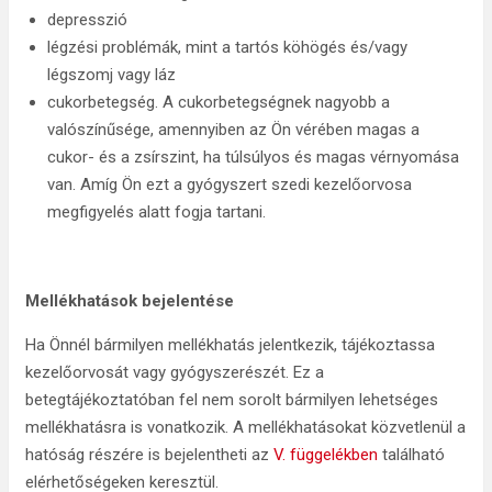
depresszió
légzési problémák, mint a tartós köhögés és/vagy
légszomj vagy láz
cukorbetegség. A cukorbetegségnek nagyobb a
valószínűsége, amennyiben az Ön vérében magas a
cukor- és a zsírszint, ha túlsúlyos és magas vérnyomása
van. Amíg Ön ezt a gyógyszert szedi kezelőorvosa
megfigyelés alatt fogja tartani.
Mellékhatások bejelentése
Ha Önnél bármilyen mellékhatás jelentkezik, tájékoztassa
kezelőorvosát vagy gyógyszerészét. Ez a
betegtájékoztatóban fel nem sorolt bármilyen lehetséges
mellékhatásra is vonatkozik. A mellékhatásokat közvetlenül a
hatóság részére is bejelentheti az
V. függelékben
található
elérhetőségeken keresztül.