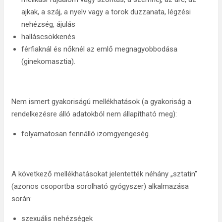
ajkak, a száj, a nyelv vagy a torok duzzanata, légzési
nehézség, ájulás
halláscsökkenés
férfiaknál és nőknél az emlő megnagyobbodása
(ginekomasztia).
Nem ismert gyakoriságú mellékhatások (a gyakoriság a
rendelkezésre álló adatokból nem állapítható meg):
folyamatosan fennálló izomgyengeség.
A következő mellékhatásokat jelentették néhány „sztatin”
(azonos csoportba sorolható gyógyszer) alkalmazása
során:
szexuális nehézségek