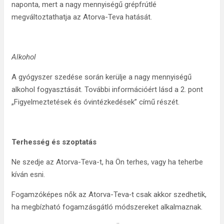
naponta, mert a nagy mennyiségű grépfrútlé
megváltoztathatja az Atorva-Teva hatását.
Alkohol
A gyógyszer szedése során kerülje a nagy mennyiségű
alkohol fogyasztását. További információért lásd a 2. pont
„Figyelmeztetések és óvintézkedések” című részét.
Terhesség és szoptatás
Ne szedje az Atorva-Teva-t, ha Ön terhes, vagy ha teherbe
kíván esni.
Fogamzóképes nők az Atorva-Teva‑t csak akkor szedhetik,
ha megbízható fogamzásgátló módszereket alkalmaznak.