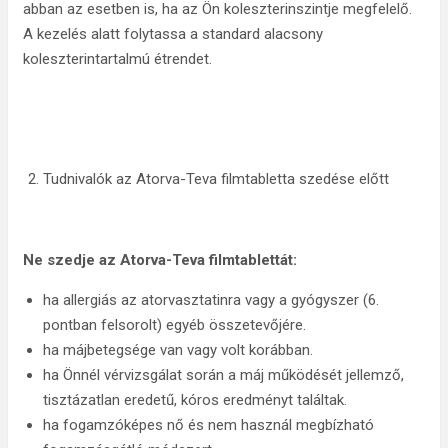
abban az esetben is, ha az Ön koleszterinszintje megfelelő.
A kezelés alatt folytassa a standard alacsony
koleszterintartalmú étrendet.
Tudnivalók az Atorva-Teva filmtabletta szedése előtt
Ne szedje az Atorva-Teva
filmtablettát:
ha allergiás az atorvasztatinra vagy a gyógyszer (6.
pontban felsorolt) egyéb összetevőjére.
ha májbetegsége van vagy volt korábban.
ha Önnél vérvizsgálat során a máj működését jellemző,
tisztázatlan eredetű, kóros eredményt találtak.
ha fogamzóképes nő és nem használ megbízható