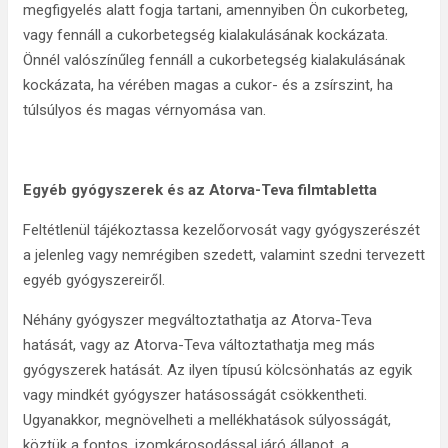
megfigyelés alatt fogja tartani, amennyiben Ön cukorbeteg,
vagy fennáll a cukorbetegség kialakulásának kockázata.
Önnél valószínűleg fennáll a cukorbetegség kialakulásának
kockázata, ha vérében magas a cukor- és a zsírszint, ha
túlsúlyos és magas vérnyomása van.
Egyéb
gyógyszerek és az Atorva-Teva filmtabletta
Feltétlenül tájékoztassa kezelőorvosát vagy gyógyszerészét
a jelenleg vagy nemrégiben szedett, valamint szedni tervezett
egyéb gyógyszereiről.
Néhány gyógyszer megváltoztathatja az Atorva-Teva
hatását, vagy az Atorva-Teva változtathatja meg más
gyógyszerek hatását. Az ilyen típusú kölcsönhatás az egyik
vagy mindkét gyógyszer hatásosságát csökkentheti.
Ugyanakkor, megnövelheti a mellékhatások súlyosságát,
köztük a fontos, izomkárosodással járó állapot, a