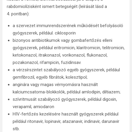
rabdomiolízisként ismert betegségét (leírását lásd a
4. pontban):
a szervezet immunrendszerének működését befolyásoló
gyógyszerek, például. ciklosporin
bizonyos antibiotikumok vagy gombafertőzés elleni
gyógyszerek, például eritromicin, klaritromicin, telitromicin,
ketokonazol, itrakonazol, vorikonazol, flukonazol,
pozakonazol, rifampicin, fuzidinsav.
a vérzsírszintet szabályozó egyéb gyógyszerek, például
gemfibrozil, egyéb fibrátok, kolesztipol;
anginára vagy magas vérnyomásra használt
kalciumcsatorna-blokkolók, például amlodipin, diltiazem;
szívritmusát szabályozó gyógyszerek, például digoxin,
verapamil, amiodaron
HIV-fertőzés kezelésére használt gyógyszerek például
például ritonavir, lopinavir, atazanavir, indinavir, darunavir
stb.