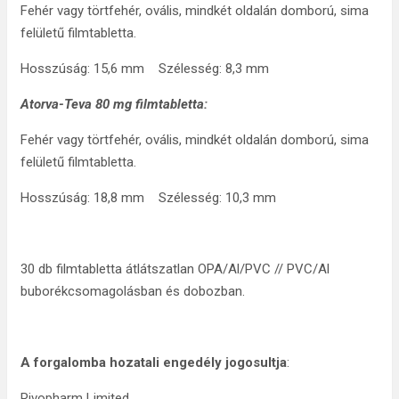
Fehér vagy törtfehér, ovális, mindkét oldalán domború, sima
felületű filmtabletta.
Hosszúság: 15,6 mm Szélesség: 8,3 mm
Atorva-Teva 80 mg filmtabletta:
Fehér vagy törtfehér, ovális, mindkét oldalán domború, sima
felületű filmtabletta.
Hosszúság: 18,8 mm Szélesség: 10,3 mm
30 db filmtabletta átlátszatlan OPA/Al/PVC // PVC/Al
buborékcsomagolásban és dobozban.
A forgalomba hozatali engedély jogosultja
:
Rivopharm Limited