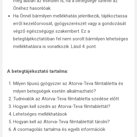
még abban az esetben is, ha a betegsége tünetei az
Önéhez hasonlóak.
Ha Önnél bármilyen mellékhatás jelentkezik, tájékoztassa
erről kezelőorvosát, gyógyszerészét vagy a gondozását
végző egészségügyi szakembert. Ez a
betegtájékoztatóban fel nem sorolt bármilyen lehetséges
mellékhatásra is vonatkozik. Lásd 4. pont.
A betegtájékoztató tartalma:
Milyen típusú gyógyszer az Atorva-Teva filmtabletta és
milyen betegségek esetén alkalmazható?
Tudnivalók az Atorva-Teva filmtabletta szedése előtt
Hogyan kell szedni az Atorva-Teva filmtablettát?
Lehetséges mellékhatások
Hogyan kell az Atorva-Teva filmtablettát tárolni?
A csomagolás tartalma és egyéb információk