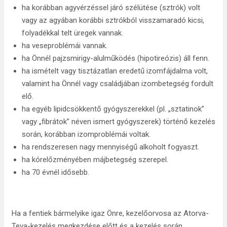
ha korábban agyvérzéssel járó szélütése (sztrók) volt
vagy az agyában korábbi sztrókból visszamaradó kicsi,
folyadékkal telt üregek vannak.
ha veseproblémái vannak.
ha Önnél pajzsmirigy-alulműködés (hipotireózis) áll fenn.
ha ismételt vagy tisztázatlan eredetű izomfájdalma volt,
valamint ha Önnél vagy családjában izombetegség fordult
elő.
ha egyéb lipidcsökkentő gyógyszerekkel (pl. „sztatinok”
vagy „fibrátok” néven ismert gyógyszerek) történő kezelés
során, korábban izomproblémái voltak.
ha rendszeresen nagy mennyiségű alkoholt fogyaszt.
ha kórelőzményében májbetegség szerepel.
ha 70 évnél idősebb.
Ha a fentiek bármelyike igaz Önre, kezelőorvosa az Atorva-
Teva-kezelés megkezdése előtt és a kezelés során