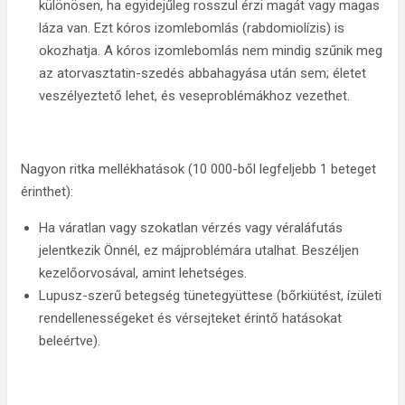
különösen, ha egyidejűleg rosszul érzi magát vagy magas
láza van. Ezt kóros izomlebomlás (rabdomiolízis) is
okozhatja. A kóros izomlebomlás nem mindig szűnik meg
az atorvasztatin-szedés abbahagyása után sem; életet
veszélyeztető lehet, és veseproblémákhoz vezethet.
Nagyon ritka mellékhatások (10 000-ből legfeljebb 1 beteget
érinthet):
Ha váratlan vagy szokatlan vérzés vagy véraláfutás
jelentkezik Önnél, ez májproblémára utalhat. Beszéljen
kezelőorvosával, amint lehetséges.
Lupusz-szerű betegség tünetegyüttese (bőrkiütést, ízületi
rendellenességeket és vérsejteket érintő hatásokat
beleértve).