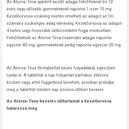
Az Atorva-Teva ajánlott kezdő adagja felnőtteknél és 10
éves vagy idősebb gyermekeknél naponta 1‑szer 10 mg.
Kezelőorvosa szükség esetén emelheti az adagot az Ön
számára szükséges adag eléréséig. Kezelőorvosa az adagot
4 hetes vagy hosszabb időközönként fogja módosítani.
Felnőtteknek az Atorva-Teva maximális adagja naponta
egyszer 80 mg, gyermekeknek pedig naponta egyszer 20 mg.
Az Atorva-Teva filmtablettát kevés folyadékkal, egészben
nyelje le. A tablettát a nap folyamán bármikor, étkezés
közben vagy attól függetlenül beveheti, azonban próbálja
meg a tablettát minden nap azonos időben bevenni.
Az Atorva-Teva-kezelés időtartamát a kezelőorvosa
határozza meg.