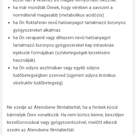
közel van a veséhez és magas vérnyomást okozhat.
ha már mondták Önnek, hogy vérében a savszint a
normálisnál magasabb (metabolikus acidózis).
ha Ön floktafenin nevű hatóanyagot tartalmazó bizonyos
gyógyszereket alkalmaz.
ha Ön verapamil vagy diltiazem nevű hatóanyagot
tartalmazó bizonyos gyógyszereket kap intravénás
injekciók formájában (szívbetegségek kezelésére
használják).
ha Ön súlyos asztmában vagy egyéb súlyos
tüdőbetegségben szenved (úgymint súlyos krónikus
obstruktív tüdőbetegség).
Ne szedje az Atenobene filmtablettát, ha a fentiek közül
bármelyik Önre vonatkozik. Ha nem biztos benne, beszéljen
kezelőorvosával vagy gyógyszerészével, mielőtt elkezdi
szedni az Atenobene filmtablettát.