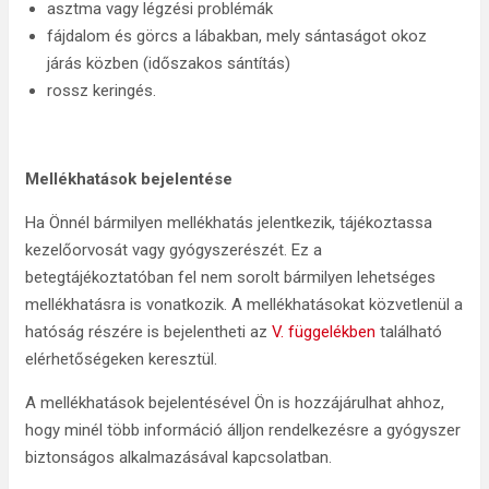
asztma vagy légzési problémák
fájdalom és görcs a lábakban, mely sántaságot okoz
járás közben (időszakos sántítás)
rossz keringés.
Mellékhatások bejelentése
Ha Önnél bármilyen mellékhatás jelentkezik, tájékoztassa
kezelőorvosát vagy gyógyszerészét. Ez a
betegtájékoztatóban fel nem sorolt bármilyen lehetséges
mellékhatásra is vonatkozik. A mellékhatásokat közvetlenül a
hatóság részére is bejelentheti az
V. függelékben
található
elérhetőségeken keresztül.
A mellékhatások bejelentésével Ön is hozzájárulhat ahhoz,
hogy minél több információ álljon rendelkezésre a gyógyszer
biztonságos alkalmazásával kapcsolatban.