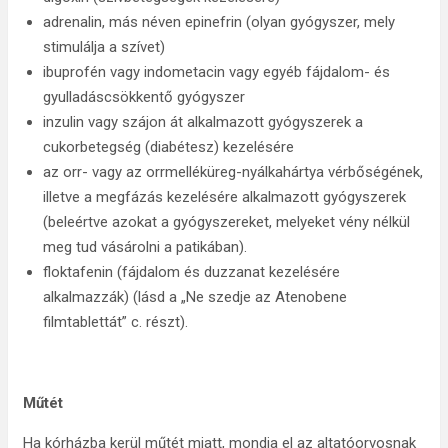
adrenalin, más néven epinefrin (olyan gyógyszer, mely
stimulálja a szívet)
ibuprofén vagy indometacin vagy egyéb fájdalom- és
gyulladáscsökkentő gyógyszer
inzulin vagy szájon át alkalmazott gyógyszerek a
cukorbetegség (diabétesz) kezelésére
az orr- vagy az orrmelléküreg-nyálkahártya vérbőségének,
illetve a megfázás kezelésére alkalmazott gyógyszerek
(beleértve azokat a gyógyszereket, melyeket vény nélkül
meg tud vásárolni a patikában).
floktafenin (fájdalom és duzzanat kezelésére
alkalmazzák) (lásd a „Ne szedje az Atenobene
filmtablettát” c. részt).
Műtét
Ha kórházba kerül műtét miatt, mondja el az altatóorvosnak