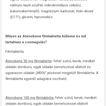
nátrium-lauril-szulfát, mikrokristályos cellulóz,
kukoricakeményítő, magnézium-karbonát, titán-dioxid
(E171), glicerin, hipromellóz.
Milyen az
Atenobene filmtabletta külleme
és mit
tartalmaz a csomagolás?
Filmtabletta.
Atenobene 50 mg filmtabletta
:
fehér színű, kerek, mindkét
oldalán domború, egyik oldalán bemetszésel ellátott és
ugyanazon oldalán „M006” jelzéssel megjelölt filmtabletta. A
filmtabletta egyenlő adagokra osztható.
Atenobene 100 mg filmtabletta:
fehér színű, kerek, mindkét
oldalán domború, egyik oldalán bemetszéssel ellátott