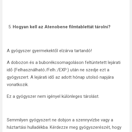
Hogyan kell az Atenobene filmtablettát tárolni?
A gyógyszer gyermekektől elzárva tartandó!
A dobozon és a buborékcsomagoláson feltüntetett lejárati
idő (Felhasználható:/Felh.:/EXP:) után ne szedje ezt a
gyógyszert. A lejárati idő az adott hónap utolsó napjára
vonatkozik.
Ez a gyógyszer nem igényel különleges tárolást.
Semmilyen gyógyszert ne dobjon a szennyvízbe vagy a
háztartási hulladékba. Kérdezze meg gyógyszerészét, hogy