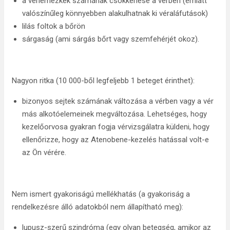
a vérlemezkék számának csökkenése a vérben (emiatt
valószínűleg könnyebben alakulhatnak ki véraláfutások)
lilás foltok a bőrön
sárgaság (ami sárgás bőrt vagy szemfehérjét okoz).
Nagyon ritka (10 000-ből legfeljebb 1 beteget érinthet):
bizonyos sejtek számának változása a vérben vagy a vér
más alkotóelemeinek megváltozása. Lehetséges, hogy
kezelőorvosa gyakran fogja vérvizsgálatra küldeni, hogy
ellenőrizze, hogy az Atenobene-kezelés hatással volt-e
az Ön vérére.
Nem ismert gyakoriságú mellékhatás (a gyakoriság a
rendelkezésre álló adatokból nem állapítható meg):
lupusz-szerű szindróma (egy olyan betegség, amikor az