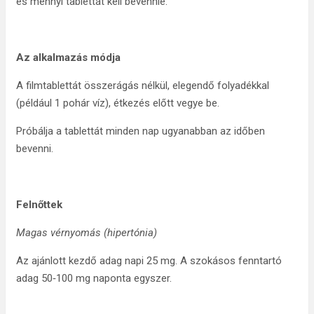
és mennyi tablettát kell bevennie.
Az alkalmazás módja
A filmtablettát összerágás nélkül, elegendő folyadékkal
(például 1 pohár víz), étkezés előtt vegye be.
Próbálja a tablettát minden nap ugyanabban az időben
bevenni.
Felnőttek
Magas vérnyomás (hipertónia)
Az ajánlott kezdő adag napi 25 mg. A szokásos fenntartó
adag 50‑100 mg naponta egyszer.