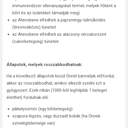
immunrendszer ellenanyagokat termel, melyek főként a
bőrt és az ízületeket támadják meg)
az Atenobene elfedheti a pajzsmirigy-túlműködés
(tireotoxikózis) tüneteit.
az Atenobene elfedheti az alacsony vércukorszint
(cukorbetegség) tüneteit.
Állapotok, melyek rosszabbodhatnak:
Ha a következő állapotok közül Önnél bármelyik előfordul,
akkor az rosszabbodhat, amikor elkezdi szedni ezt a
gyógyszert. Ezek ritkán (1000-ből legfeljebb 1 beteget
érinthet) fordulnak elő:
pikkelysömör (egy bőrbetegség)
szapora légzés, vagy duzzadt bokák (ha Önnek
szívelégtelensége van)