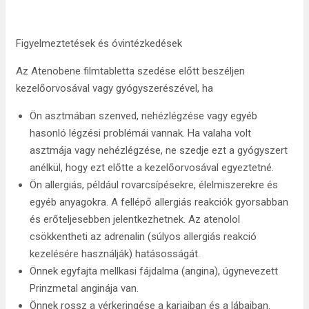
Figyelmeztetések és óvintézkedések
Az Atenobene filmtabletta szedése előtt beszéljen
kezelőorvosával vagy gyógyszerészével, ha
Ön asztmában szenved, nehézlégzése vagy egyéb
hasonló légzési problémái vannak. Ha valaha volt
asztmája vagy nehézlégzése, ne szedje ezt a gyógyszert
anélkül, hogy ezt előtte a kezelőorvosával egyeztetné.
Ön allergiás, például rovarcsípésekre, élelmiszerekre és
egyéb anyagokra. A fellépő allergiás reakciók gyorsabban
és erőteljesebben jelentkezhetnek. Az atenolol
csökkentheti az adrenalin (súlyos allergiás reakció
kezelésére használják) hatásosságát.
Önnek egyfajta mellkasi fájdalma (angina), úgynevezett
Prinzmetal anginája van.
Önnek rossz a vérkeringése a karjaiban és a lábaiban.