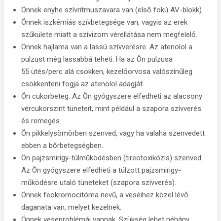
Önnek enyhe szívritmuszavara van (első fokú AV-blokk).
Önnek iszkémiás szívbetegsége van, vagyis az erek
szűkülete miatt a szívizom vérellátása nem megfelelő.
Önnek hajlama van a lassú szívverésre. Az atenolol a
pulzust még lassabbá teheti. Ha az Ön pulzusa
55 ütés/perc alá csökken, kezelőorvosa valószínűleg
csökkenteni fogja az atenolol adagját.
Ön cukorbeteg. Az Ön gyógyszere elfedheti az alacsony
vércukorszint tüneteit, mint például a szapora szívverés
és remegés.
Ön pikkelysömörben szenved, vagy ha valaha szenvedett
ebben a bőrbetegségben.
Ön pajzsmirigy-túlműködésben (tireotoxikózis) szenved.
Az Ön gyógyszere elfedheti a túlzott pajzsmirigy-
működésre utaló tüneteket (szapora szívverés).
Önnek feokromocitóma nevű, a veséihez közel lévő
daganata van, melyet kezelnek.
Önnek veseproblémái vannak. Szükség lehet néhány