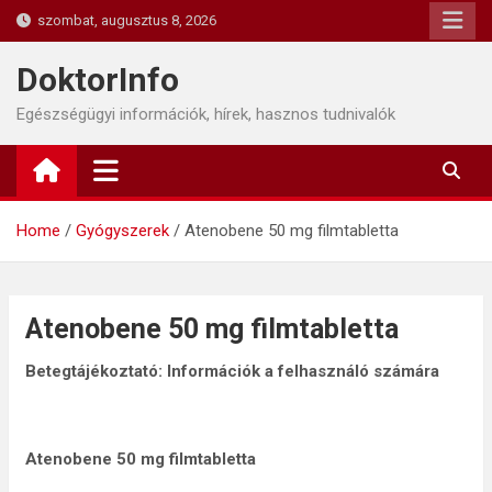
Skip
szombat, augusztus 8, 2026
to
content
DoktorInfo
Egészségügyi információk, hírek, hasznos tudnivalók
Home
Gyógyszerek
Atenobene 50 mg filmtabletta
Atenobene 50 mg filmtabletta
Betegtájékoztató: Információk a felhasználó számára
Atenobene 50 mg filmtabletta