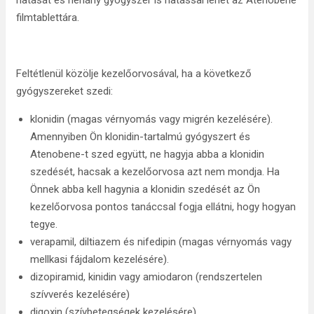
hatását és néhány gyógyszer is hatással lehet az Atenobene
filmtablettára.
Feltétlenül közölje kezelőorvosával, ha a következő
gyógyszereket szedi:
klonidin (magas vérnyomás vagy migrén kezelésére).
Amennyiben Ön klonidin-tartalmú gyógyszert és
Atenobene-t szed együtt, ne hagyja abba a klonidin
szedését, hacsak a kezelőorvosa azt nem mondja. Ha
Önnek abba kell hagynia a klonidin szedését az Ön
kezelőorvosa pontos tanáccsal fogja ellátni, hogy hogyan
tegye.
verapamil, diltiazem és nifedipin (magas vérnyomás vagy
mellkasi fájdalom kezelésére).
dizopiramid, kinidin vagy amiodaron (rendszertelen
szívverés kezelésére)
digoxin (szívbetegségek kezelésére)