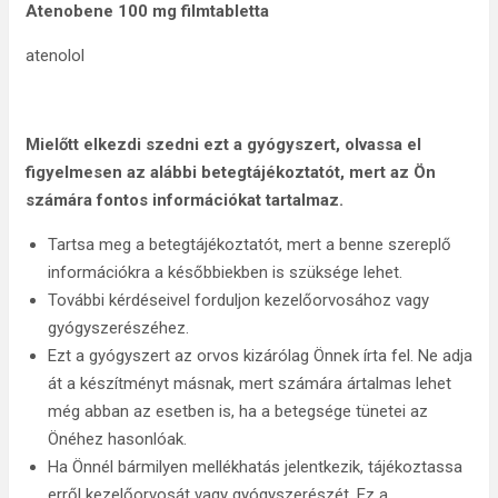
Atenobene 100 mg filmtabletta
atenolol
Mielőtt elkezdi szedni ezt a gyógyszert, olvassa el
figyelmesen az alábbi betegtájékoztatót, mert az Ön
számára fontos információkat tartalmaz.
Tartsa meg a betegtájékoztatót, mert a benne szereplő
információkra a későbbiekben is szüksége lehet.
További kérdéseivel forduljon kezelőorvosához vagy
gyógyszerészéhez.
Ezt a gyógyszert az orvos kizárólag Önnek írta fel. Ne adja
át a készítményt másnak, mert számára ártalmas lehet
még abban az esetben is, ha a betegsége tünetei az
Önéhez hasonlóak.
Ha Önnél bármilyen mellékhatás jelentkezik, tájékoztassa
erről kezelőorvosát vagy gyógyszerészét. Ez a