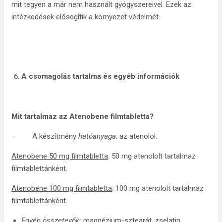
mit tegyen a már nem használt gyógyszereivel. Ezek az
intézkedések elősegítik a környezet védelmét.
A csomagolás tartalma és egyéb információk
Mit tartalmaz az
Atenobene filmtabletta?
–
A készítmény
hatóanyaga
: az atenolol.
Atenobene 50 mg filmtabletta
: 50 mg atenololt tartalmaz
filmtablettánként.
Atenobene 100 mg filmtabletta
: 100 mg atenololt tartalmaz
filmtablettánként.
Egyéb összetevők:
magnézium-sztearát, zselatin,