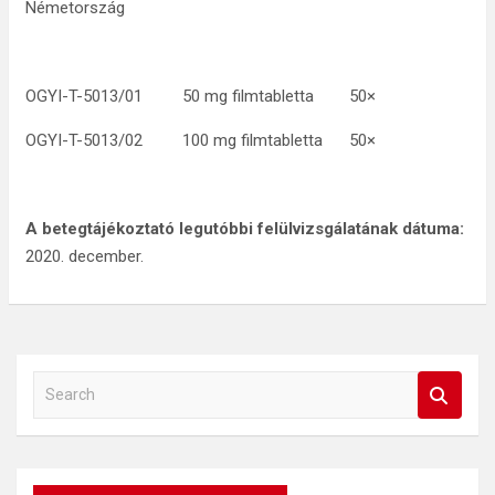
Németország
OGYI-T-5013/01 50 mg filmtabletta 50×
OGYI-T-5013/02 100 mg filmtabletta 50×
A betegtájékoztató
legutóbbi felülvizsgálatának
dátuma:
2020. december.
S
e
a
r