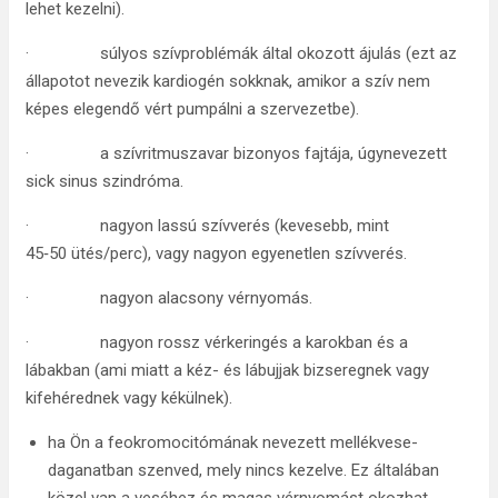
lehet kezelni).
· súlyos szívproblémák által okozott ájulás (ezt az
állapotot nevezik kardiogén sokknak, amikor a szív nem
képes elegendő vért pumpálni a szervezetbe).
· a szívritmuszavar bizonyos fajtája, úgynevezett
sick sinus szindróma.
· nagyon lassú szívverés (kevesebb, mint
45‑50 ütés/perc), vagy nagyon egyenetlen szívverés.
· nagyon alacsony vérnyomás.
· nagyon rossz vérkeringés a karokban és a
lábakban (ami miatt a kéz- és lábujjak bizseregnek vagy
kifehérednek vagy kékülnek).
ha Ön a feokromocitómának nevezett mellékvese-
daganatban szenved, mely nincs kezelve. Ez általában