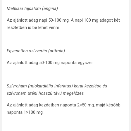
Mellkasi fájdalom (angina)
Az ajánlott adag napi 50‑100 mg. A napi 100 mg adagot két
részletben is be lehet venni.
Egyenetlen szívverés (aritmia)
Az ajánlott adag 50‑100 mg naponta egyszer.
Szívroham (miokardiális infarktus) korai kezelése és
szívroham utáni hosszú távú megelőzés
Az ajánlott adag kezdetben naponta 2×50 mg, majd később
naponta 1×100 mg.