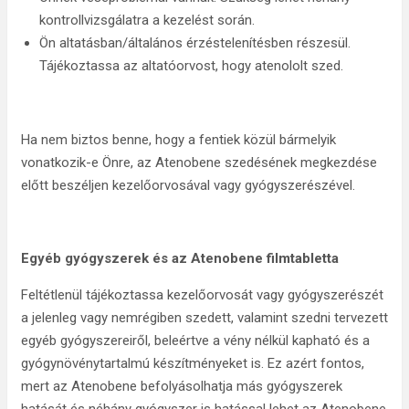
kontrollvizsgálatra a kezelést során.
Ön altatásban/általános érzéstelenítésben részesül.
Tájékoztassa az altatóorvost, hogy atenololt szed.
Ha nem biztos benne, hogy a fentiek közül bármelyik
vonatkozik-e Önre, az Atenobene szedésének megkezdése
előtt beszéljen kezelőorvosával vagy gyógyszerészével.
Egyéb gyógyszerek és az Atenobene filmtabletta
Feltétlenül tájékoztassa kezelőorvosát vagy gyógyszerészét
a jelenleg vagy nemrégiben szedett, valamint szedni tervezett
egyéb gyógyszereiről, beleértve a vény nélkül kapható és a
gyógynövénytartalmú készítményeket is. Ez azért fontos,
mert az Atenobene befolyásolhatja más gyógyszerek