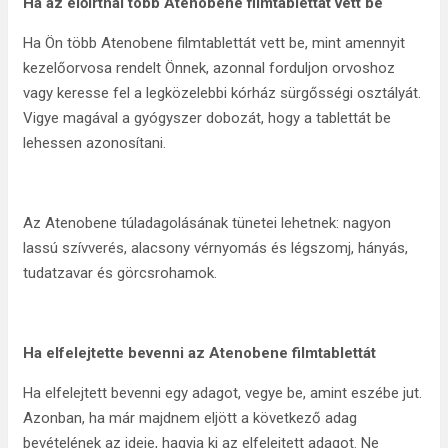
Ha az előírtnál több Atenobene filmtablettát vett be
Ha Ön több Atenobene filmtablettát vett be, mint amennyit
kezelőorvosa rendelt Önnek, azonnal forduljon orvoshoz
vagy keresse fel a legközelebbi kórház sürgősségi osztályát.
Vigye magával a gyógyszer dobozát, hogy a tablettát be
lehessen azonosítani.
Az Atenobene túladagolásának tünetei lehetnek: nagyon
lassú szívverés, alacsony vérnyomás és légszomj, hányás,
tudatzavar és görcsrohamok.
Ha elfelejtette bevenni az Atenobene filmtablettát
Ha elfelejtett bevenni egy adagot, vegye be, amint eszébe jut.
Azonban, ha már majdnem eljött a következő adag
bevételének az ideje, hagyja ki az elfelejtett adagot. Ne