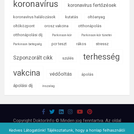
koronavírus
koronavírus fertőzések
koronavírus halálozások
kutatás
oltóanyag
oltóközpont
orosz vakcina
otthonápolás
otthonápolási díj
Parkinson-kór
Parkinson-kór tünetei
pcr teszt
rákos
stressz
Parkinson betegség
terhesség
Szponzorált cikk
szülés
vakcina
védőoltás
ápolás
ápolási díj
ínszalag
Copyright DoktorInfo © Minden jog fenntartva. Az oldal
tartalma nem helyettesíti az orvossal, egészségügyi
Kedves Látogatónk! Tájékoztatunk, hogy a honlap felhasználói