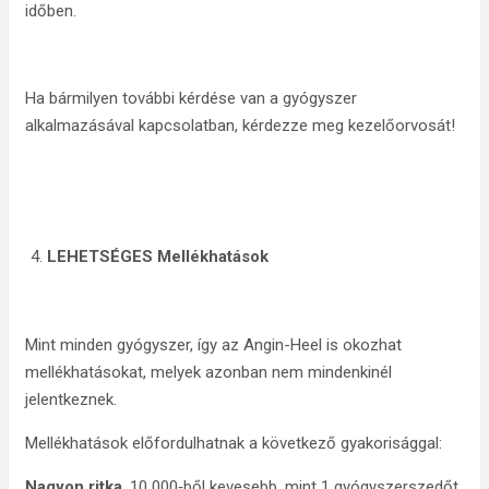
időben.
Ha bármilyen további kérdése van a gyógyszer
alkalmazásával kapcsolatban, kérdezze meg kezelőorvosát!
LEHETSÉGES Mellékhatások
Mint minden gyógyszer, így az Angin-Heel is okozhat
mellékhatásokat, melyek azonban nem mindenkinél
jelentkeznek.
Mellékhatások előfordulhatnak a következő gyakorisággal:
Nagyon ritka
, 10 000‑ből kevesebb, mint 1 gyógyszerszedőt