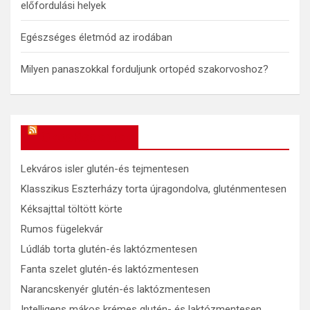
előfordulási helyek
Egészséges életmód az irodában
Milyen panaszokkal forduljunk ortopéd szakorvoshoz?
OkosReceptek
Lekváros isler glutén-és tejmentesen
Klasszikus Eszterházy torta újragondolva, gluténmentesen
Kéksajttal töltött körte
Rumos fügelekvár
Lúdláb torta glutén-és laktózmentesen
Fanta szelet glutén-és laktózmentesen
Narancskenyér glutén-és laktózmentesen
Intelligens mákos krémes glutén- és laktózmentesen