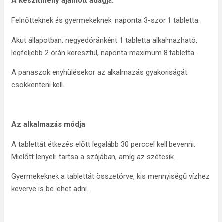
A készítmény ajánlott adagja:
Felnőtteknek és gyermekeknek: naponta 3-szor 1 tabletta.
Akut állapotban: negyedóránként 1 tabletta alkalmazható,
legfeljebb 2 órán keresztül, naponta maximum 8 tabletta.
A panaszok enyhülésekor az alkalmazás gyakoriságát
csökkenteni kell.
Az alkalmazás módja
A tablettát étkezés előtt legalább 30 perccel kell bevenni.
Mielőtt lenyeli, tartsa a szájában, amíg az szétesik.
Gyermekeknek a tablettát összetörve, kis mennyiségű vízhez
keverve is be lehet adni.