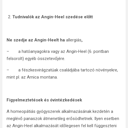
Tudnivalók az Angin-Heel szedése előtt
Ne szedje az Angin-Heelt ha
allergiás
,
– a hatóanyagokra vagy az Angin‑Heel (6. pontban
felsorolt) egyéb összetevőjére.
– a fészkesvirágzatúak családjába tartozó növényekre,
mint pl. az Arnica montana.
Figyelmeztetések és óvintézkedések
A homeopátiás gyógyszerek alkalmazásának kezdetén a
meglévő panaszok átmenetileg erősödhetnek. Ilyen esetben
az Angin‑Heel alkalmazását időlegesen fel kell függeszteni