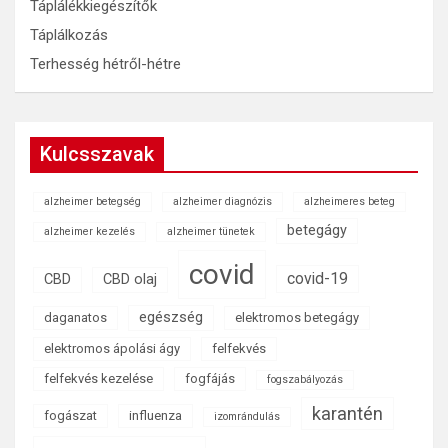
Táplálékkiegészítők
Táplálkozás
Terhesség hétről-hétre
Kulcsszavak
alzheimer betegség
alzheimer diagnózis
alzheimeres beteg
betegágy
alzheimer kezelés
alzheimer tünetek
covid
covid-19
CBD
CBD olaj
egészség
daganatos
elektromos betegágy
elektromos ápolási ágy
felfekvés
felfekvés kezelése
fogfájás
fogszabályozás
karantén
fogászat
influenza
izomrándulás