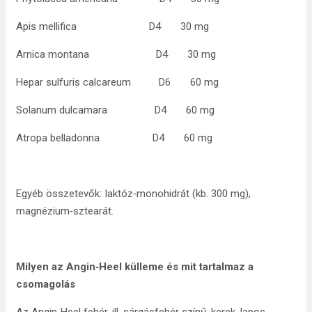
Apis mellifica D4 30 mg
Arnica montana D4 30 mg
Hepar sulfuris calcareum D6 60 mg
Solanum dulcamara D4 60 mg
Atropa belladonna D4 60 mg
Egyéb összetevők
:
laktóz‑monohidrát (kb. 300 mg),
magnézium‑sztearát.
Milyen az Angin‑Heel külleme és mit tartalmaz a
csomagolás