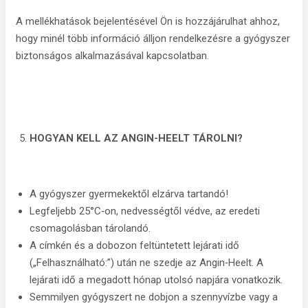
A mellékhatások bejelentésével Ön is hozzájárulhat ahhoz,
hogy minél több információ álljon rendelkezésre a gyógyszer
biztonságos alkalmazásával kapcsolatban.
HOGYAN KELL AZ ANGIN-HEELT TÁROLNI?
A gyógyszer gyermekektől elzárva tartandó!
Legfeljebb 25°C‑on, nedvességtől védve, az eredeti
csomagolásban tárolandó.
A címkén és a dobozon feltüntetett lejárati idő
(„Felhasználható:”) után ne szedje az Angin‑Heelt. A
lejárati idő a megadott hónap utolsó napjára vonatkozik.
Semmilyen gyógyszert ne dobjon a szennyvízbe vagy a