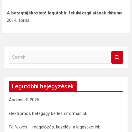
A betegtájékoztató legutóbbi felülvizsgálatának dátuma
2014. április
S
e
a
r
c
Legutóbbi bejegyzések
h
Ápolási díj 2026
Elektromos betegágy bérlés információk
Felfekvés – megelőzés, kezelés, a leggyakoribb