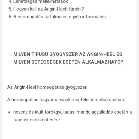
Lehetséges mellékhatások
Hogyan kell az Angin‑Heelt tárolni?
A csomagolás tartalma és egyéb információk
MILYEN TÍPUSÚ GYÓGYSZER AZ ANGIN‑HEEL ÉS
MILYEN BETEGSÉGEK ESETÉN ALKALMAZHATÓ?
Az Angin‑Heel homeopátiás gyógyszer.
A homeopátiás hagyománynak megfelelően alkalmazható:
heveny és idült torokgyulladás, mandulagyulladás esetén a
tünetek csökkentésére.