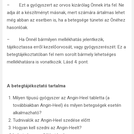
– Ezt a gyógyszert az orvos kizárólag Önnek írta fel. Ne
adja át a készítményt másnak, mert számára ártalmas lehet
még abban az esetben is, ha a betegsége tünetei az Önéhez
hasonlóak.
– Ha Önnél bármilyen mellékhatás jelentkezik,
tájékoztassa erről kezelőorvosát, vagy gyógyszerészét. Ez a
betegtájékoztatóban fel nem sorolt bármely lehetséges
mellékhatásra is vonatkozik. Lásd 4. pont.
A betegtájékoztató tartalma
Milyen típusú gyógyszer az Angin‑Heel tabletta (a
továbbiakban Angin‑Heel) és milyen betegségek esetén
alkalmazható?
Tudnivalók az Angin‑Heel szedése előtt
Hogyan kell szedni az Angin‑Heelt?