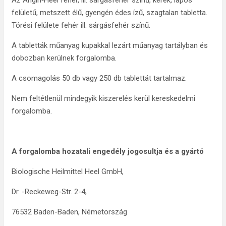
Az Angin‑Heel fehér, ill. sárgásfehér színű, kerek, lapos
felületű, metszett élű, gyengén édes ízű, szagtalan tabletta.
Törési felülete fehér ill. sárgásfehér színű.
A tabletták műanyag kupakkal lezárt műanyag tartályban és
dobozban kerülnek forgalomba.
A csomagolás 50 db vagy 250 db tablettát tartalmaz.
Nem feltétlenül mindegyik kiszerelés kerül kereskedelmi
forgalomba.
A forgalomba hozatali engedély jogosultja és a gyártó
Biologische Heilmittel Heel GmbH,
Dr. -Reckeweg-Str. 2-4,
76532 Baden-Baden, Németország