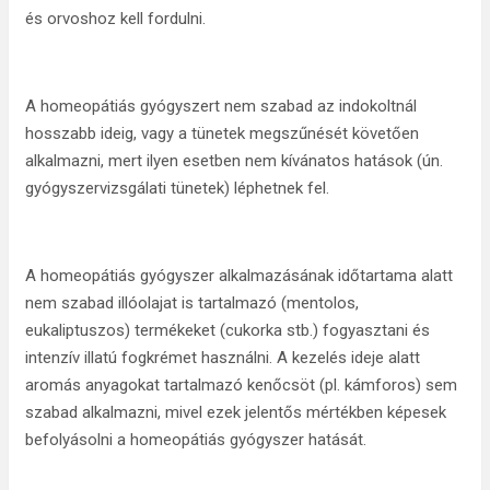
és orvoshoz kell fordulni.
A homeopátiás gyógyszert nem szabad az indokoltnál
hosszabb ideig, vagy a tünetek megszűnését követően
alkalmazni, mert ilyen esetben nem kívánatos hatások (ún.
gyógyszervizsgálati tünetek) léphetnek fel.
A homeopátiás gyógyszer alkalmazásának időtartama alatt
nem szabad illóolajat is tartalmazó (mentolos,
eukaliptuszos) termékeket (cukorka stb.) fogyasztani és
intenzív illatú fogkrémet használni. A kezelés ideje alatt
aromás anyagokat tartalmazó kenőcsöt (pl. kámforos) sem
szabad alkalmazni, mivel ezek jelentős mértékben képesek
befolyásolni a homeopátiás gyógyszer hatását.