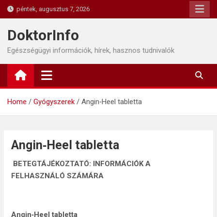
Skip
péntek, augusztus 7, 2026
to
content
DoktorInfo
Egészségügyi információk, hírek, hasznos tudnivalók
Home
Gyógyszerek
Angin‑Heel tabletta
Angin‑Heel tabletta
BETEGTÁJÉKOZTATÓ: INFORMÁCIÓK A
FELHASZNÁLÓ SZÁMÁRA
Angin‑Heel tabletta