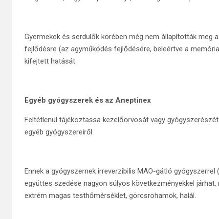
Gyermekek és serdülők körében még nem állapították meg az 
fejlődésre (az agyműködés fejlődésére, beleértve a memóri
kifejtett hatását.
Egyéb gyógyszerek és az Aneptinex
Feltétlenül tájékoztassa kezelőorvosát vagy gyógyszerészét 
egyéb gyógyszereiről.
Ennek a gyógyszernek irreverzibilis MAO-gátló gyógyszerrel 
együttes szedése nagyon súlyos következményekkel járhat,
extrém magas testhőmérséklet, görcsrohamok, halál.