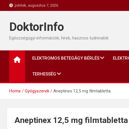
Skip
péntek, augusztus 7, 2026
to
content
DoktorInfo
Egészségügyi információk, hírek, hasznos tudnivalók
ELEKTROMOS BETEGÁGY BÉRLÉS
ELEKTR
TERHESSÉG
Home
Gyógyszerek
Aneptinex 12,5 mg filmtabletta
Aneptinex 12,5 mg filmtabletta