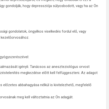
 úgy gondolják, hogy depressziója súlyosbodott, vagy ha az Ön
ági gondolatok, öngyilkos viselkedés fordul elő, vagy
l kezelőorvosához.
 gyógyszerészével:
alkalmazását igényli. Tanácsos az aneszteziológus orvost
rzéstelenítés megkezdése előtt kell felfüggeszteni. Az adagot
 előzetes abbahagyása nélkül is kivitelezhető, megfelelő
rvosának meg kell változtatnia az Ön adagját.