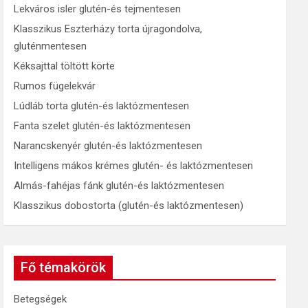
Lekváros isler glutén-és tejmentesen
Klasszikus Eszterházy torta újragondolva,
gluténmentesen
Kéksajttal töltött körte
Rumos fügelekvár
Lúdláb torta glutén-és laktózmentesen
Fanta szelet glutén-és laktózmentesen
Narancskenyér glutén-és laktózmentesen
Intelligens mákos krémes glutén- és laktózmentesen
Almás-fahéjas fánk glutén-és laktózmentesen
Klasszikus dobostorta (glutén-és laktózmentesen)
Fő témakörök
Betegségek