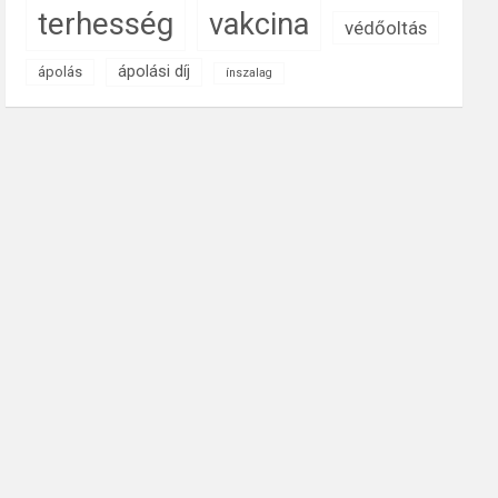
terhesség
vakcina
védőoltás
ápolási díj
ápolás
ínszalag