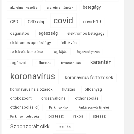
betegágy
alzheimer kezelés
alzheimer tünetek
covid
covid-19
CBD
CBD olaj
egészség
daganatos
elektromos betegágy
elektromos ápolási ágy
felfekvés
felfekvés kezelése
fogfájás
fogszabályozás
karantén
fogászat
influenza
izomrándulás
koronavírus
koronavírus fertőzések
koronavírus halálozások
kutatás
oltóanyag
oltóközpont
orosz vakcina
otthonápolás
otthonápolási díj
Parkinson-kór
Parkinson-kór tünetei
pcr teszt
rákos
stressz
Parkinson betegség
Szponzorált cikk
szülés