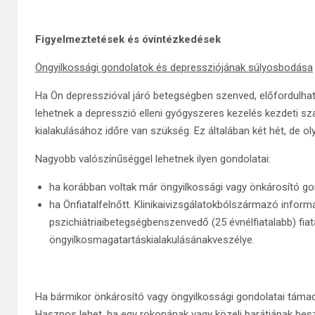
Figyelmeztetések és óvintézkedések
Öngyilkossági gondolatok és depressziójának súlyosbodása
Ha Ön depresszióval járó betegségben szenved, előfordulhat
lehetnek a depresszió elleni gyógyszeres kezelés kezdeti s
kialakulásához időre van szükség. Ez általában két hét, de ol
Nagyobb valószínűséggel lehetnek ilyen gondolatai:
ha korábban voltak már öngyilkossági vagy önkárosító gon
ha Önfiatalfelnőtt. Klinikaivizsgálatokbólszármazó inform
pszichiátriaibetegségbenszenvedő (25 évnélfiatalabb) fi
öngyilkosmagatartáskialakulásánakveszélye.
Ha bármikor önkárosító vagy öngyilkossági gondolatai támad
Hasznos lehet, ha egy rokonának vagy közeli barátjának besz