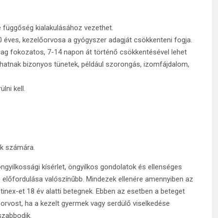
 függőség kialakulásához vezethet.
70 éves, kezelőorvosa a gyógyszer adagját csökkenteni fogja.
adag fokozatos, 7-14 napon át történő csökkentésével lehet
lakulhatnak bizonyos tünetek, például szorongás, izomfájdalom,
ni kell.
ők számára.
ngyilkossági kísérlet, öngyilkos gondolatok és ellenséges
) előfordulása valószínűbb. Mindezek ellenére amennyiben az
ptinex-et 18 év alatti betegnek. Ebben az esetben a beteget
lőorvost, ha a kezelt gyermek vagy serdülő viselkedése
szabbodik.