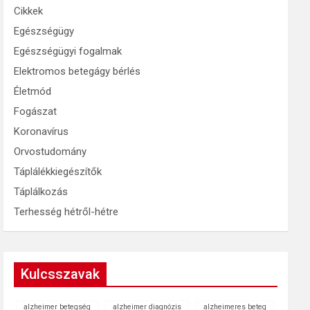
Cikkek
Egészségügy
Egészségügyi fogalmak
Elektromos betegágy bérlés
Életmód
Fogászat
Koronavírus
Orvostudomány
Táplálékkiegészítők
Táplálkozás
Terhesség hétről-hétre
Kulcsszavak
alzheimer betegség
alzheimer diagnózis
alzheimeres beteg