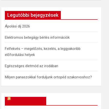
a
r
c
Legutóbbi bejegyzések
h
Ápolási díj 2026
Elektromos betegágy bérlés információk
Felfekvés – megelőzés, kezelés, a leggyakoribb
előfordulási helyek
Egészséges életmód az irodában
Milyen panaszokkal forduljunk ortopéd szakorvoshoz?
OkosReceptek