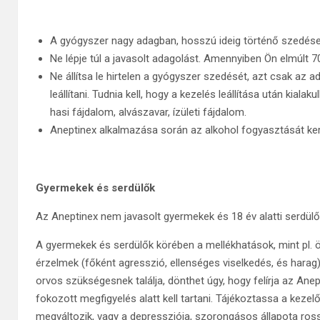
A gyógyszer nagy adagban, hosszú ideig történő szedése
Ne lépje túl a javasolt adagolást. Amennyiben Ön elmúlt 
Ne állítsa le hirtelen a gyógyszer szedését, azt csak az 
leállítani. Tudnia kell, hogy a kezelés leállítása után kia
hasi fájdalom, alvászavar, ízületi fájdalom.
Aneptinex alkalmazása során az alkohol fogyasztását kerül
Gyermekek és serdülők
Az Aneptinex nem javasolt gyermekek és 18 év alatti serdül
A gyermekek és serdülők körében a mellékhatások, mint pl. ö
érzelmek (főként agresszió, ellenséges viselkedés, és harag
orvos szükségesnek találja, dönthet úgy, hogy felírja az Ane
fokozott megfigyelés alatt kell tartani. Tájékoztassa a keze
megváltozik, vagy a depressziója, szorongásos állapota ros