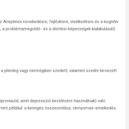
Aneptinex növekedésre, fejlődésre, viselkedésre és a kognitív
a, a problémamegoldó- és a döntési-képességek kialakulását)
a jelenleg vagy nemrégiben szedett, valamint szedni tervezett
(iproniazid, amit depresszió kezelésére használnak) való
 mint például: a keringés összeomlása, vérnyomás-emelkedés,