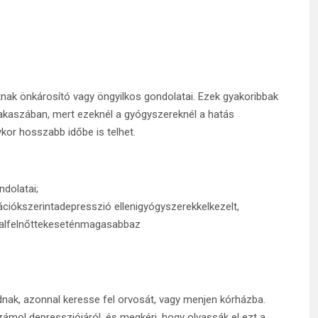
nak önkárosító vagy öngyilkos gondolatai. Ezek gyakoribbak
zakaszában, mert ezeknél a gyógyszereknél a hatás
ykor hosszabb időbe is telhet.
dolatai;
ációkszerintadepresszió ellenigyógyszerekkelkezelt,
atalfelnőttekeseténmagasabbaz
nak, azonnal keresse fel orvosát, vagy menjen kórházba.
ámol depressziójáról, és megkéri, hogy olvassák el ezt a