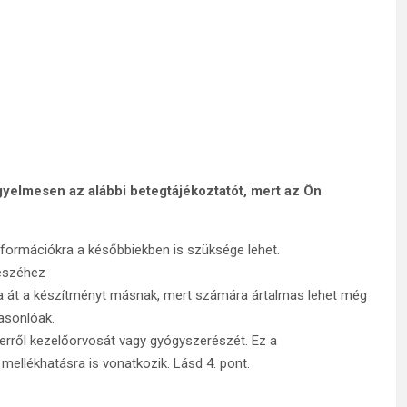
igyelmesen az alábbi betegtájékoztatót, mert az Ön
formációkra a későbbiek­ben is szüksége lehet.
részéhez
dja át a készítményt másnak, mert számára ártalmas lehet még
asonlóak.
 erről kezelőorvosát vagy gyógyszerészét. Ez a
mellékhatásra is vonatkozik. Lásd 4. pont.