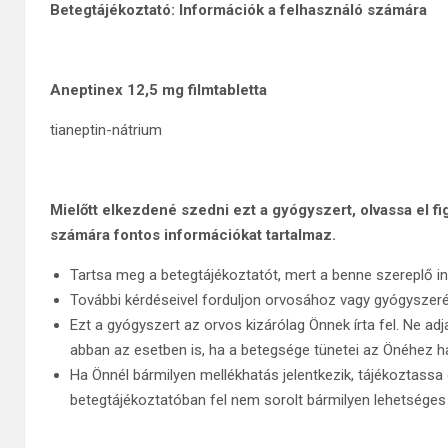
Betegtájékoztató: Információk a felhasználó számára
Aneptinex 12,5 mg
filmtabletta
tianeptin-nátrium
Mielőtt elkezdené szedni ezt a gyógyszert, olvassa el f
számára fontos információkat tartalmaz.
Tartsa meg a betegtájékoztatót, mert a benne szereplő in
További kérdéseivel forduljon orvosához vagy gyógysze
Ezt a gyógyszert az orvos kizárólag Önnek írta fel. Ne a
abban az esetben is, ha a betegsége tünetei az Önéhez h
Ha Önnél bármilyen mellékhatás jelentkezik, tájékoztassa
betegtájékoztatóban fel nem sorolt bármilyen lehetséges 