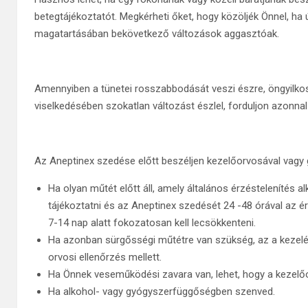
betegtájékoztatót. Megkérheti őket, hogy közöljék Önnel, ha
magatartásában bekövetkező változások aggasztóak.
Amennyiben a tünetei rosszabbodását veszi észre, öngyilkoss
viselkedésében szokatlan változást észlel, forduljon azonna
Az Aneptinex szedése előtt beszéljen kezelőorvosával vagy
Ha olyan műtét előtt áll, amely általános érzéstelenítés 
tájékoztatni és az Aneptinex szedését 24 -48 órával az é
7-14 nap alatt fokozatosan kell lecsökkenteni.
Ha azonban sürgősségi műtétre van szükség, az a kezelés
orvosi ellenőrzés mellett.
Ha Önnek veseműködési zavara van, lehet, hogy a kezelőo
Ha alkohol- vagy gyógyszerfüggőségben szenved.