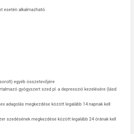
ot esetén alkalmazható.
elsorolt) egyéb összetevőjére
talmazó gyógyszert szed pl. a depresszió kezelésére (lásd:
nex adagolás megkezdése között legalább 14 napnak kell
szer szedésének megkezdése között legalább 24 órának kell