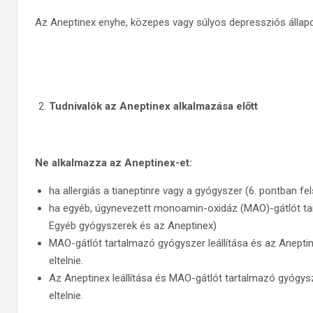
Az Aneptinex enyhe, közepes vagy súlyos depressziós állap
Tudnivalók az Aneptinex alkalmazása előtt
Ne alkalmazza az Aneptinex-et:
ha allergiás a tianeptinre vagy a gyógyszer (6. pontban f
ha egyéb, úgynevezett monoamin-oxidáz (MAO)-gátlót tar
Egyéb gyógyszerek és az Aneptinex)
MAO-gátlót tartalmazó gyógyszer leállítása és az Anepti
eltelnie.
Az Aneptinex leállítása és MAO-gátlót tartalmazó gyógy
eltelnie.