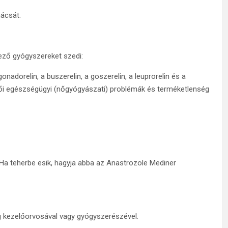
ácsát.
ező gyógyszereket szedi:
adorelin, a buszerelin, a goszerelin, a leuprorelin és a
női egészségügyi (nőgyógyászati) problémák és terméketlenség
 Ha teherbe esik, hagyja abba az Anastrozole Mediner
g kezelőorvosával vagy gyógyszerészével.