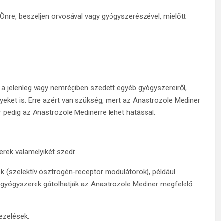
Önre, beszéljen orvosával vagy gyógyszerészével, mielőtt
 a jelenleg vagy nemrégiben szedett egyéb gyógyszereiről,
yeket is. Erre azért van szükség, mert az Anastrozole Mediner
pedig az Anastrozole Medinerre lehet hatással.
rek valamelyikét szedi:
 (szelektív ösztrogén-receptor modulátorok), például
 gyógyszerek gátolhatják az Anastrozole Mediner megfelelő
ezelések.