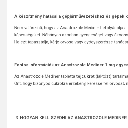
A készítmény hatásai a gépjárművezetéshez és gépek
Nem valószínű, hogy az Anastrozole Mediner befolyásolja 
képességeket. Néhányan azonban gyengeséget vagy álmosság
Ha ezt tapasztalja, kérje orvosa vagy gyógyszerésze tanácsá
Fontos információk az Anastrozole Mediner 1 mg egyes
Az Anastrozole Mediner tabletta
tejcukrot
(laktózt) tartal
Önt, hogy bizonyos cukrokra érzékeny, keresse fel orvosát, m
HOGYAN KELL SZEDNI AZ ANASTROZOLE MEDINER 