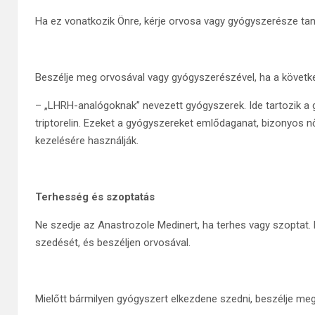
Ha ez vonatkozik Önre, kérje orvosa vagy gyógyszerésze tan
Beszélje meg orvosával vagy gyógyszerészével, ha a követk
– „LHRH-analógoknak” nevezett gyógyszerek. Ide tartozik a gon
triptorelin. Ezeket a gyógyszereket emlődaganat, bizonyos 
kezelésére használják.
Terhesség és szoptatás
Ne szedje az Anastrozole Medinert, ha terhes vagy szoptat.
szedését, és beszéljen orvosával.
Mielőtt bármilyen gyógyszert elkezdene szedni, beszélje me