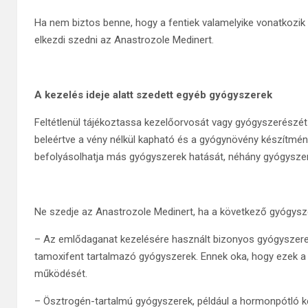
Ha nem biztos benne, hogy a fentiek valamelyike vonatkozik 
elkezdi szedni az Anastrozole Medinert.
A kezelés ideje alatt szedett egyéb gyógyszerek
Feltétlenül tájékoztassa kezelőorvosát vagy gyógyszerészét
beleértve a vény nélkül kapható és a gyógynövény készítmén
befolyásolhatja más gyógyszerek hatását, néhány gyógyszer 
Ne szedje az Anastrozole Medinert, ha a következő gyógysze
– Az emlődaganat kezelésére használt bizonyos gyógyszerek
tamoxifent tartalmazó gyógyszerek. Ennek oka, hogy ezek a
működését.
– Ösztrogén-tartalmú gyógyszerek, például a hormonpótló k