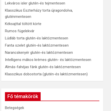
Lekváros isler glutén-és tejmentesen
Klasszikus Eszterházy torta újragondolva,
gluténmentesen
Kéksajttal töltött körte
Rumos fügelekvár
Lúdláb torta glutén-és laktózmentesen
Fanta szelet glutén-és laktózmentesen
Narancskenyér glutén-és laktózmentesen
Intelligens mákos krémes glutén- és laktózmentesen
Almás-fahéjas fánk glutén-és laktózmentesen
Klasszikus dobostorta (glutén-és laktózmentesen)
Fő témakörök
Betegségek