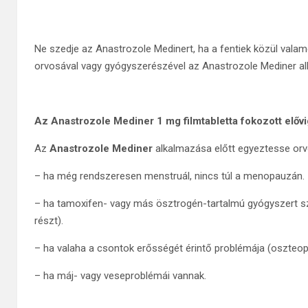
Ne szedje az Anastrozole Medinert, ha a fentiek közül valam
orvosával vagy gyógyszerészével az Anastrozole Mediner al
Az Anastrozole Mediner 1 mg filmtabletta fokozott előv
Az
Anastrozole Mediner
alkalmazása előtt egyeztesse orv
– ha még rendszeresen menstruál, nincs túl a menopauzán.
– ha tamoxifen- vagy más ösztrogén-tartalmú gyógyszert sze
részt).
– ha valaha a csontok erősségét érintő problémája (oszteopo
– ha máj- vagy veseproblémái vannak.