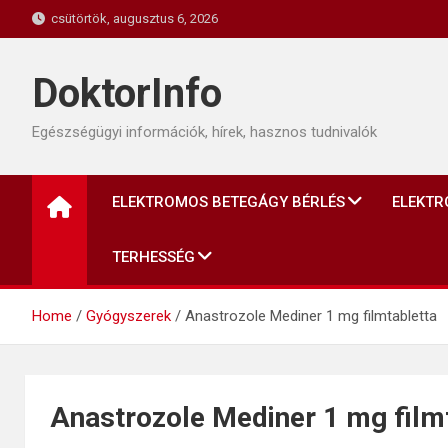
Skip
csütörtök, augusztus 6, 2026
to
content
DoktorInfo
Egészségügyi információk, hírek, hasznos tudnivalók
ELEKTROMOS BETEGÁGY BÉRLÉS
ELEKTR
TERHESSÉG
Home
Gyógyszerek
Anastrozole Mediner 1 mg filmtabletta
Anastrozole Mediner 1 mg film