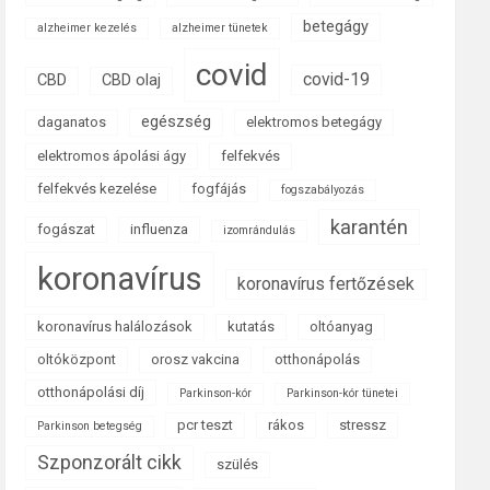
betegágy
alzheimer kezelés
alzheimer tünetek
covid
covid-19
CBD
CBD olaj
egészség
daganatos
elektromos betegágy
elektromos ápolási ágy
felfekvés
felfekvés kezelése
fogfájás
fogszabályozás
karantén
fogászat
influenza
izomrándulás
koronavírus
koronavírus fertőzések
koronavírus halálozások
kutatás
oltóanyag
oltóközpont
orosz vakcina
otthonápolás
otthonápolási díj
Parkinson-kór
Parkinson-kór tünetei
pcr teszt
rákos
stressz
Parkinson betegség
Szponzorált cikk
szülés