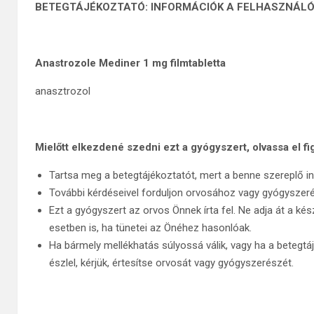
BETEGTÁJÉKOZTATÓ: INFORMÁCIÓK A FELHASZNÁL
Anastrozole Mediner 1 mg filmtabletta
anasztrozol
Mielőtt elkezdené szedni ezt a gyógyszert, olvassa el fi
Tartsa meg a betegtájékoztatót, mert a benne szereplő in
További kérdéseivel forduljon orvosához vagy gyógyszer
Ezt a gyógyszert az orvos Önnek írta fel. Ne adja át a 
esetben is, ha tünetei az Önéhez hasonlóak.
Ha bármely mellékhatás súlyossá válik, vagy ha a betegtá
észlel, kérjük, értesítse orvosát vagy gyógyszerészét.