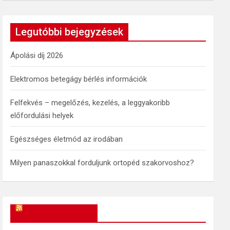
a
r
c
Legutóbbi bejegyzések
h
Ápolási díj 2026
Elektromos betegágy bérlés információk
Felfekvés – megelőzés, kezelés, a leggyakoribb
előfordulási helyek
Egészséges életmód az irodában
Milyen panaszokkal forduljunk ortopéd szakorvoshoz?
OkosReceptek