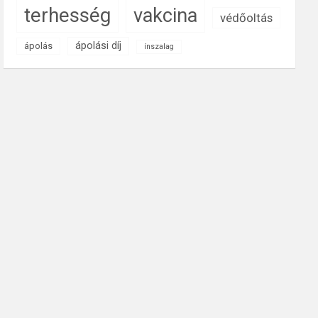
terhesség
vakcina
védőoltás
ápolási díj
ápolás
ínszalag