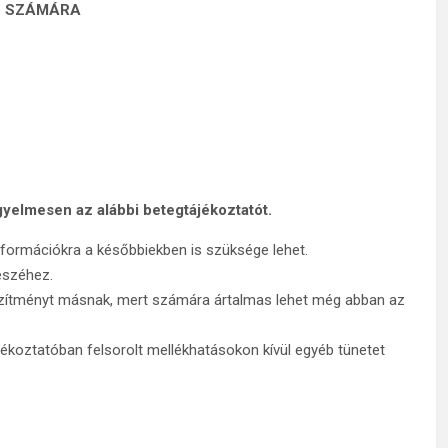
Ó SZÁMÁRA
gyelmesen az alábbi betegtájé­koztatót.
formációkra a későbbiek­ben is szüksége lehet.
észéhez.
készítményt másnak, mert számára ártalmas lehet még abban az
jékoztatóban felsorolt mellékhatásokon kívül egyéb tünetet