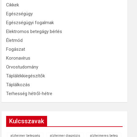
Cikkek
Egészségügy
Egészségügyi fogalmak
Elektromos betegágy bérlés
Életmód
Fogászat
Koronavírus
Orvostudomány
Táplálékkiegészítők
Táplálkozás
Terhesség hétről-hétre
Kulcsszavak
alzheimer betegség
alzheimer diagnózis
alzheimeres beteg