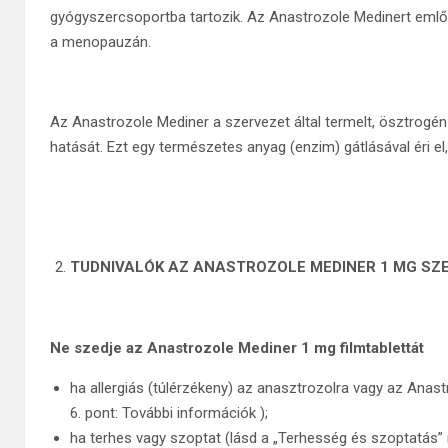
gyógyszercsoportba tartozik. Az Anastrozole Medinert emlőd
a menopauzán.
Az Anastrozole Mediner a szervezet által termelt, ösztrogé
hatását. Ezt egy természetes anyag (enzim) gátlásával éri e
TUDNIVALÓK AZ ANASTROZOLE MEDINER 1 MG SZ
Ne szedje az Anastrozole Mediner 1 mg filmtablettát
ha allergiás (túlérzékeny) az anasztrozolra vagy az Anas
6. pont: További információk );
ha terhes vagy szoptat (lásd a „Terhesség és szoptatás” 