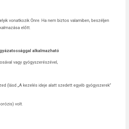
elyik vonatkozik Önre. Ha nem biztos valamiben, beszéljen
kalmazása előtt.
igyázatossággal alkalmazható
osával vagy gyógyszerészével,
d (lásd „A kezelés ideje alatt szedett egyéb gyógyszerek”
rózis) volt.