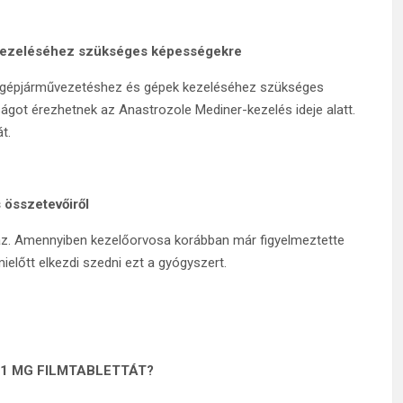
 kezeléséhez szükséges képességekre
a gépjárművezetéshez és gépek kezeléséhez szükséges
ot érezhetnek az Anastrozole Mediner-kezelés ideje alatt.
t.
 összetevőiről
maz. Amennyiben kezelőorvosa korábban már figyelmeztette
ielőtt elkezdi szedni ezt a gyógyszert.
1 MG FILMTABLETTÁT?