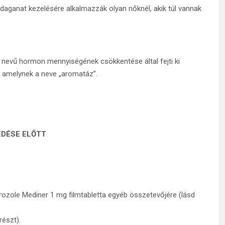
aganat kezelésére alkalmazzák olyan nőknél, akik túl vannak
n nevű hormon mennyiségének csökkentése által fejti ki
l, amelynek a neve „aromatáz”.
EDÉSE ELŐTT
trozole Mediner 1 mg filmtabletta egyéb összetevőjére (lásd
részt).