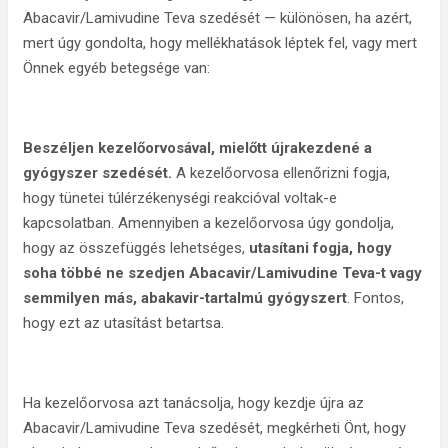
Abacavir/Lamivudine Teva szedését — különösen, ha azért,
mert úgy gondolta, hogy mellékhatások léptek fel, vagy mert
Önnek egyéb betegsége van:
Beszéljen kezelőorvosával, mielőtt újrakezdené a
gyógyszer szedését.
A kezelőorvosa ellenőrizni fogja,
hogy tünetei túlérzékenységi reakcióval voltak-e
kapcsolatban. Amennyiben a kezelőorvosa úgy gondolja,
hogy az összefüggés lehetséges,
utasítani fogja, hogy
soha többé ne szedjen Abacavir/Lamivudine Teva-t vagy
semmilyen más, abakavir-tartalmú gyógyszert
. Fontos,
hogy ezt az utasítást betartsa.
Ha kezelőorvosa azt tanácsolja, hogy kezdje újra az
Abacavir/Lamivudine Teva szedését, megkérheti Önt, hogy