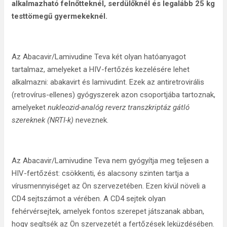
alkalmazható felnőtteknél, serdülőknél és legalább 25 kg
testtömegű gyermekeknél.
Az Abacavir/Lamivudine Teva két olyan hatóanyagot
tartalmaz, amelyeket a HIV-fertőzés kezelésére lehet
alkalmazni: abakavirt és lamivudint. Ezek az antiretrovirális
(retrovírus-ellenes) gyógyszerek azon csoportjába tartoznak,
amelyeket
nukleozid-analóg reverz transzkriptáz gátló
szereknek (NRTI-k)
neveznek.
Az Abacavir/Lamivudine Teva nem gyógyítja meg teljesen a
HIV-fertőzést: csökkenti, és alacsony szinten tartja a
vírusmennyiséget az Ön szervezetében. Ezen kívül növeli a
CD4 sejtszámot a vérében. A CD4 sejtek olyan
fehérvérsejtek, amelyek fontos szerepet játszanak abban,
hogy segítsék az Ön szervezetét a fertőzések leküzdésében.