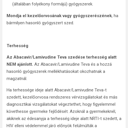
(általában folyékony formájú) gyógyszerek.
Mondja el kezelőorvosának vagy gyógyszerészének
, ha
bármilyen hasonló gyógyszert szed.
Terhesség
Az Abacavir/Lamivudine Teva szedése terhesség alatt
NEM ajánlott.
Az Abacavir/Lamivudine Teva és a hozzá
hasonló gyógyszerek mellékhatásokat okozhatnak a
magzatnál.
Ha terhessége ideje alatt Abacavir/Lamivudine Teva-t
szedett, kezelőorvosa rendszeres vérvizsgálatokat és más
diagnosztikai vizsgálatokat végeztethet, hogy figyelemmel
követhesse gyermeke fejlődését. Azoknál a gyermekeknél,
akiknek az édesanyja a terhesség ideje alatt NRTI-t szedett, a
HIV elleni védelemmel járó előnyök felülmúlták a