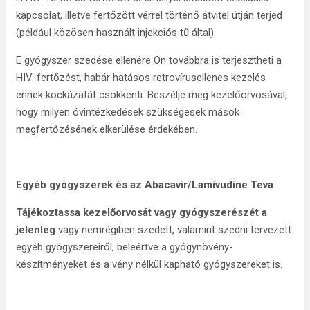
kapcsolat, illetve fertőzött vérrel történő átvitel útján terjed
(például közösen használt injekciós tű által).
E gyógyszer szedése ellenére Ön továbbra is terjesztheti a
HIV-fertőzést, habár hatásos retrovírusellenes kezelés
ennek kockázatát csökkenti. Beszélje meg kezelőorvosával,
hogy milyen óvintézkedések szükségesek mások
megfertőzésének elkerülése érdekében.
Egyéb gyógyszerek és az Abacavir/Lamivudine Teva
Tájékoztassa kezelőorvosát vagy gyógyszerészét a
jelenleg
vagy nemrégiben szedett, valamint szedni tervezett
egyéb gyógyszereiről, beleértve a gyógynövény-
készítményeket és a vény nélkül kapható gyógyszereket is.