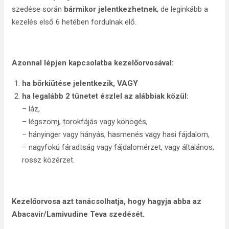
szedése során
bármikor jelentkezhetnek
, de leginkább a
kezelés első 6 hetében fordulnak elő.
Azonnal lépjen kapcsolatba kezelőorvosával:
ha bőrkiütése jelentkezik, VAGY
ha legalább 2 tünetet észlel az alábbiak közül:
– láz,
– légszomj, torokfájás vagy köhögés,
– hányinger vagy hányás, hasmenés vagy hasi fájdalom,
– nagyfokú fáradtság vagy fájdalomérzet, vagy általános,
rossz közérzet.
Kezelőorvosa azt tanácsolhatja, hogy hagyja abba az
Abacavir/Lamivudine Teva szedését.