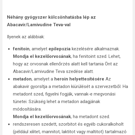
Néhány gyógyszer kölcsönhatásba lép az
Abacavir/Lamivudine Teva-val
Ilyenek az alábbiak:
fenitoin
, amelyet
epilepszia
kezelésére alkalmaznak.
Mondja el kezelőorvosának
, ha fenitoint szed. Lehet,
hogy az orvosnak ellenőrzés alatt kell tartania Önt az
Abacavir/Lamivudine Teva szedése alatt.
metadon
, amelyet a
heroin helyettesítésére
Az
abakavir gyorsítja a metadon kiürülését a szervezetből. Ha
metadont szed, figyelni fogják, vannak-e megvonási
tünetei. Szükség lehet a metadon adagjának
módosítására.
Mondja el kezelőorvosának
, ha metadont szed.
rendszeresen szedett, szorbitot és egyéb cukoralkoholt
(például xilitet, mannitot, laktitot vagy maltitot) tartalmazó