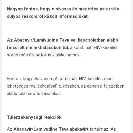
Nagyon fontos, hogy elolvassa és megértse az erről a
súlyos reakcióról közölt információkat.
Az Abacavir/Lamivudine Teva-val kapcsolatban alább
felsorolt mellékhatásokon túl
, a kombinált HIV-kezelés
során más állapotok is kialakulhatnak.
Fontos, hogy elolvassa „A kombinált HIV-kezelés más
lehetséges mellékhatásai” c. részben, az ebben a fejezetben
alább található tudnivalókat.
Túlérzékenységi reakciók
Az
Abacavir/Lamivudine Teva
abakavirt
tartalmaz. Az