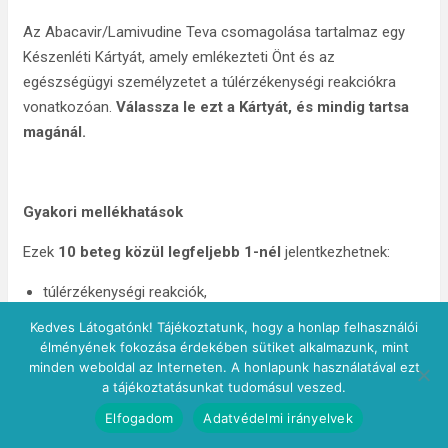
Az Abacavir/Lamivudine Teva csomagolása tartalmaz egy
Készenléti Kártyát, amely emlékezteti Önt és az
egészségügyi személyzetet a túlérzékenységi reakciókra
vonatkozóan.
Válassza le ezt a Kártyát, és mindig tartsa
magánál.
Gyakori mellékhatások
Ezek
10 beteg közül legfeljebb 1-nél
jelentkezhetnek:
túlérzékenységi reakciók,
fejfájás,
Kedves Látogatónk! Tájékoztatunk, hogy a honlap felhasználói
hányás,
élményének fokozása érdekében sütiket alkalmazunk, mint
hányinger,
minden weboldal az Interneten. A honlapunk használatával ezt
a tájékoztatásunkat tudomásul veszed.
hasmenés,
gyomorfájdalom,
Elfogadom
Adatvédelmi irányelvek
étvágytalanság,