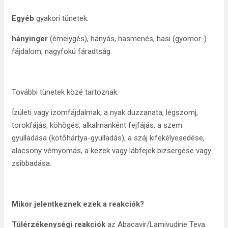
Egyéb
gyakori tünetek:
hányinger
(émelygés), hányás, hasmenés, hasi (gyomor-)
fájdalom, nagyfokú fáradtság.
További tünetek közé tartoznak:
Ízületi vagy izomfájdalmak, a nyak duzzanata, légszomj,
torokfájás, köhögés, alkalmanként fejfájás, a szem
gyulladása (kötőhártya-gyulladás), a száj kifekélyesedése,
alacsony vérnyomás, a kezek vagy lábfejek bizsergése vagy
zsibbadása.
Mikor jelentkeznek ezek a reakciók?
Túlérzékenységi reakciók
az Abacavir/Lamivudine Teva