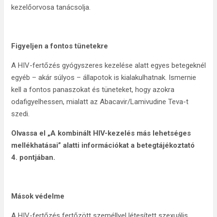
kezelőorvosa tanácsolja.
Figyeljen a fontos tünetekre
A HIV-fertőzés gyógyszeres kezelése alatt egyes betegeknél
egyéb – akár súlyos – állapotok is kialakulhatnak. Ismernie
kell a fontos panaszokat és tüneteket, hogy azokra
odafigyelhessen, mialatt az Abacavir/Lamivudine Teva-t
szedi.
Olvassa el „A kombinált HIV-kezelés más lehetséges
mellékhatásai” alatti információkat a betegtájékoztató
4. pontjában.
Mások védelme
A HIV-fertőzés fertőzött személlyel létesített szexuális