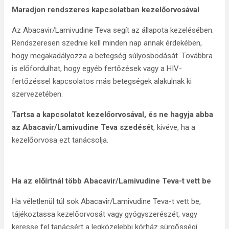
Maradjon rendszeres kapcsolatban kezelőorvosával
Az Abacavir/Lamivudine Teva segít az állapota kezelésében.
Rendszeresen szednie kell minden nap annak érdekében,
hogy megakadályozza a betegség súlyosbodását. Továbbra
is előfordulhat, hogy egyéb fertőzések vagy a HIV-
fertőzéssel kapcsolatos más betegségek alakulnak ki
szervezetében.
Tartsa a kapcsolatot kezelőorvosával, és ne hagyja abba
az Abacavir/Lamivudine Teva szedését
, kivéve, ha a
kezelőorvosa ezt tanácsolja.
Ha az előírtnál több Abacavir/Lamivudine Teva-t vett be
Ha véletlenül túl sok Abacavir/Lamivudine Teva-t vett be,
tájékoztassa kezelőorvosát vagy gyógyszerészét, vagy
keresse fel tanácsért a legközelebbi kórház sürgősségi