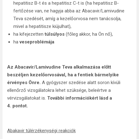
hepatitisz B-t és a hepatitisz C-t is (ha hepatitisz B-
fertőzése van, ne hagyja abba az Abacavir/Lamivudine
Teva szedését, amíg a kezelőorvosa nem tanácsolja,
mivel a hepatitisze kiújulhat),
ha kifejezetten
túlsúlyos
(főleg akkor, ha Ön nő),
ha
veseproblémája
Az Abacavir/Lamivudine Teva alkalmazása előtt
beszéljen kezelőorvosával, ha a fentiek bármelyike
érvényes Önre.
A gyógyszer szedése alatt soron kívüli
ellenőrző vizsgálatokra lehet szüksége, beleértve a
vérvizsgálatokat is.
További információkért lásd a
4. pontot.
Abakavir túlérzékenységi reakciók