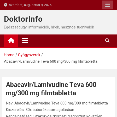
Skip
szombat, augusztus 8, 2026
to
content
DoktorInfo
Egészségügyi információk, hírek, hasznos tudnivalók
Home
Gyógyszerek
Abacavir/Lamivudine Teva 600 mg/300 mg filmtabletta
Abacavir/Lamivudine Teva 600
mg/300 mg filmtabletta
Név: Abacavir/Lamivudine Teva 600 mg/300 mg filmtabletta
Kiszerelés: 30x buborékcsomagolásban
Rendelhetőség: Szakorvosi/kórházi diagnózist követően