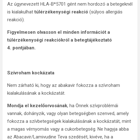
Az úgynevezett HLA-B*5701 gént nem hordozó a betegeknél
is kialakulhat
túlérzékenységi reakció
(súlyos allergiás
reakció).
Figyelmesen olvasson el minden információt a
túlérzékenységi reakciókról a betegtájékoztató
4. pontjában.
Szívroham kockázata
Nem zárható ki, hogy az abakavir fokozza a szívroham
kialakulásának a kockázatát.
Mondja el kezelőorvosának
, ha Önnek szívproblémái
vannak, dohányzik, vagy olyan betegségben szenved, amely
fokozza a szívbetegségek kialakulásának a kockázatát, mint
a magas vérnyomás vagy a cukorbetegség. Ne hagyja abba
az Abacavir/Lamivudine Teva szedését, kivéve, ha a