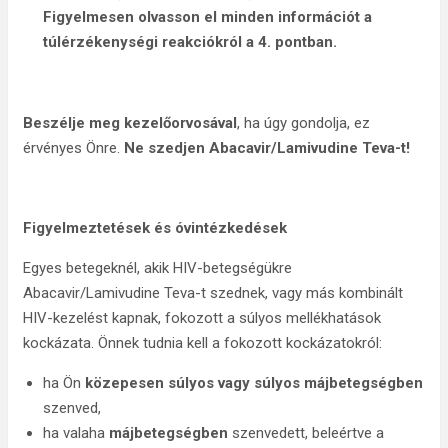
Figyelmesen olvasson el minden információt a
túlérzékenységi reakciókról a 4. pontban.
Beszélje meg kezelőorvosával
, ha úgy gondolja, ez
érvényes Önre.
Ne szedjen Abacavir/Lamivudine Teva-t!
Figyelmeztetések és óvintézkedések
Egyes betegeknél, akik HIV-betegségükre
Abacavir/Lamivudine Teva-t szednek, vagy más kombinált
HIV-kezelést kapnak, fokozott a súlyos mellékhatások
kockázata. Önnek tudnia kell a fokozott kockázatokról:
ha Ön
közepesen súlyos vagy súlyos májbetegségben
szenved,
ha valaha
májbetegségben
szenvedett, beleértve a