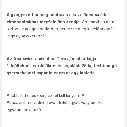
A gyógyszert mindig pontosan a kezelőorvosa által
elmondottaknak megfelelően szedje.
Amennyiben nem
biztos az adagolást illetően, kérdezze meg kezelőorvosát
vagy gyógyszerészét.
Az Abacavir/Lamivudine Teva ajánlott adagja
felnőtteknél, serdülőknél és legalább 25 kg testtömegű
gyermekeknél naponta egyszer egy tabletta.
A tablettát egészben, vízzel kell lenyelni. Az
Abacavir/Lamivudine Teva étellel együtt vagy anélkül
egyaránt bevehető.