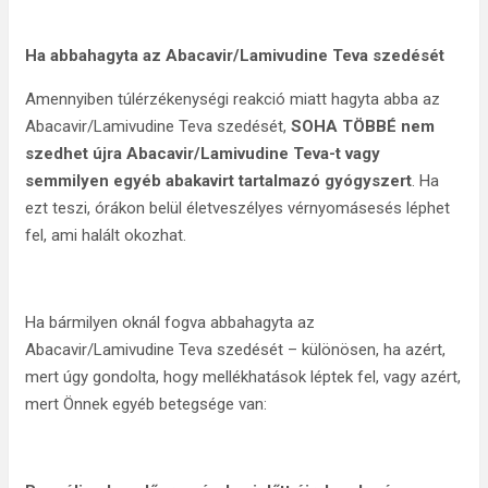
Ha abbahagyta az Abacavir/Lamivudine Teva szedését
Amennyiben túlérzékenységi reakció miatt hagyta abba az
Abacavir/Lamivudine Teva szedését,
SOHA TÖBBÉ nem
szedhet újra Abacavir/Lamivudine Teva-t vagy
semmilyen egyéb abakavirt tartalmazó gyógyszert
. Ha
ezt teszi, órákon belül életveszélyes vérnyomásesés léphet
fel, ami halált okozhat.
Ha bármilyen oknál fogva abbahagyta az
Abacavir/Lamivudine Teva szedését – különösen, ha azért,
mert úgy gondolta, hogy mellékhatások léptek fel, vagy azért,
mert Önnek egyéb betegsége van: