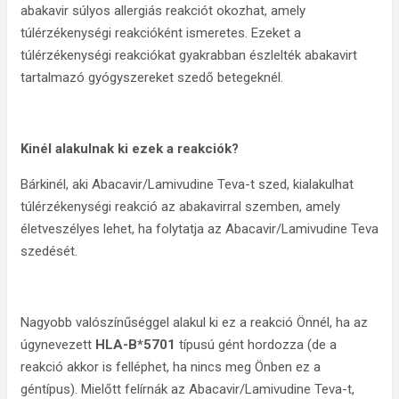
abakavir súlyos allergiás reakciót okozhat, amely
túlérzékenységi reakcióként ismeretes. Ezeket a
túlérzékenységi reakciókat gyakrabban észlelték abakavirt
tartalmazó gyógyszereket szedő betegeknél.
Kinél alakulnak ki ezek a reakciók?
Bárkinél, aki Abacavir/Lamivudine Teva-t szed, kialakulhat
túlérzékenységi reakció az abakavirral szemben, amely
életveszélyes lehet, ha folytatja az Abacavir/Lamivudine Teva
szedését.
Nagyobb valószínűséggel alakul ki ez a reakció Önnél, ha az
úgynevezett
HLA-B*5701
típusú gént hordozza (de a
reakció akkor is felléphet, ha nincs meg Önben ez a
géntípus). Mielőtt felírnák az Abacavir/Lamivudine Teva-t,