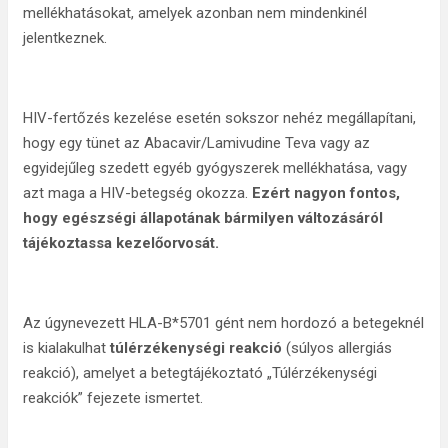
mellékhatásokat, amelyek azonban nem mindenkinél
jelentkeznek.
HIV-fertőzés kezelése esetén sokszor nehéz megállapítani,
hogy egy tünet az Abacavir/Lamivudine Teva vagy az
egyidejűleg szedett egyéb gyógyszerek mellékhatása, vagy
azt maga a HIV-betegség okozza.
Ezért nagyon fontos,
hogy egészségi állapotának bármilyen változásáról
tájékoztassa kezelőorvosát.
Az úgynevezett HLA-B*5701 gént nem hordozó a betegeknél
is kialakulhat
túlérzékenységi reakció
(súlyos allergiás
reakció), amelyet a betegtájékoztató „Túlérzékenységi
reakciók” fejezete ismertet.