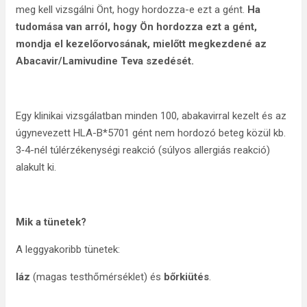
meg kell vizsgálni Önt, hogy hordozza-e ezt a gént.
Ha
tudomása van arról, hogy Ön hordozza ezt a gént,
mondja el kezelőorvosának, mielőtt megkezdené az
Abacavir/Lamivudine Teva szedését.
Egy klinikai vizsgálatban minden 100, abakavirral kezelt és az
úgynevezett HLA-B*5701 gént nem hordozó beteg közül kb.
3‑4-nél túlérzékenységi reakció (súlyos allergiás reakció)
alakult ki.
Mik a tünetek?
A leggyakoribb tünetek:
láz
(magas testhőmérséklet) és
bőrkiütés
.