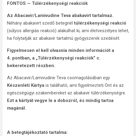
FONTOS — Túlérzékenységi reakciók
Az Abacavir/Lamivudine Teva abakavirt tartalmaz.
Néhány abakavirt szedő betegnél
túlérzékenységi reakció
(súlyos allergiás reakció) alakulhat ki, ami életveszélyes lehet,
ha folytatják az abakavir tartalmú gyógyszerek szedését.
Figyelmesen el kell olvasnia minden információt a
4. pontban, a „Túlérzékenységi reakciók” c.
bekeretezett részben.
Az Abacavir/Lamivudine Teva csomagolásában egy
Készenléti Kártya
is található, ami figyelmezteti Önt és az
egészségügyi szakembereket az abakavir túlérzékenységre.
Ezt a kártyát vegye le a dobozról, és mindig tartsa
magánál.
A betegtájékoztató tartalma: