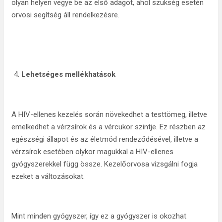
olyan helyen vegye be az első adagot, ahol szükség esetén
orvosi segítség áll rendelkezésre.
Lehetséges mellékhatások
A HIV-ellenes kezelés során növekedhet a testtömeg, illetve
emelkedhet a vérzsírok és a vércukor szintje. Ez részben az
egészségi állapot és az életmód rendeződésével, illetve a
vérzsírok esetében olykor magukkal a HIV-ellenes
gyógyszerekkel függ össze. Kezelőorvosa vizsgálni fogja
ezeket a változásokat.
Mint minden gyógyszer, így ez a gyógyszer is okozhat