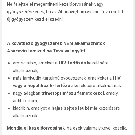
Ne felejtse el megemlíteni kezelőorvosának vagy
gyógyszerészének, ha az Abacavir/Lamivudine Teva mellett
új gyógyszert kezd el szedni.
A következő gyógyszerek NEM alkalmazhatók
Abacavir/Lamivudine Teva-val együtt:
emtricitabin, amelyet a
HIV-fertőzés
kezelésére
alkalmaznak,
más lamivudin-tartalmú gyógyszerek, amelyeket a
HIV-
vagy a hepatitisz B-fertőzés
kezelésére alkalmaznak,
nagy adagban
trimetoprim/szulfametoxazol
, amely
antibiotikum,
kladribin, amelyet a
hajas sejtes leukémia
kezelésére
alkalmaznak.
Mondja el kezelőorvosának
, ha ezek valamelyikével kezelik.