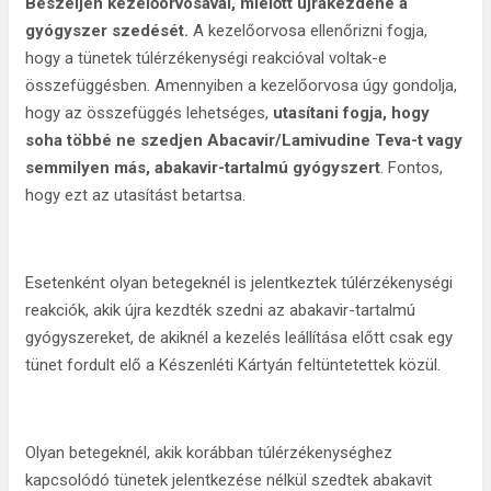
Beszéljen kezelőorvosával, mielőtt újrakezdené a
gyógyszer szedését.
A kezelőorvosa ellenőrizni fogja,
hogy a tünetek túlérzékenységi reakcióval voltak-e
összefüggésben. Amennyiben a kezelőorvosa úgy gondolja,
hogy az összefüggés lehetséges,
utasítani fogja, hogy
soha többé ne szedjen Abacavir/Lamivudine Teva-t vagy
semmilyen más, abakavir-tartalmú gyógyszert
. Fontos,
hogy ezt az utasítást betartsa.
Esetenként olyan betegeknél is jelentkeztek túlérzékenységi
reakciók, akik újra kezdték szedni az abakavir-tartalmú
gyógyszereket, de akiknél a kezelés leállítása előtt csak egy
tünet fordult elő a Készenléti Kártyán feltüntetettek közül.
Olyan betegeknél, akik korábban túlérzékenységhez
kapcsolódó tünetek jelentkezése nélkül szedtek abakavit